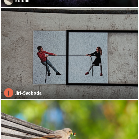
kulumi
J
Jiri-Svoboda