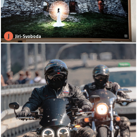
J
Jiri-Svoboda