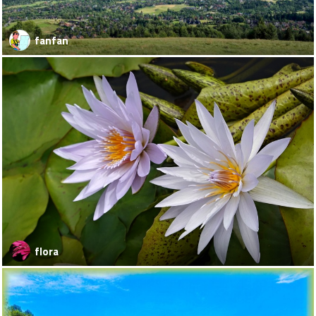
fanfan
flora