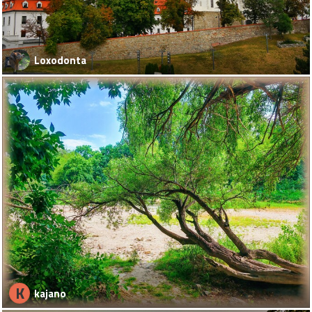
Loxodonta
K
kajano