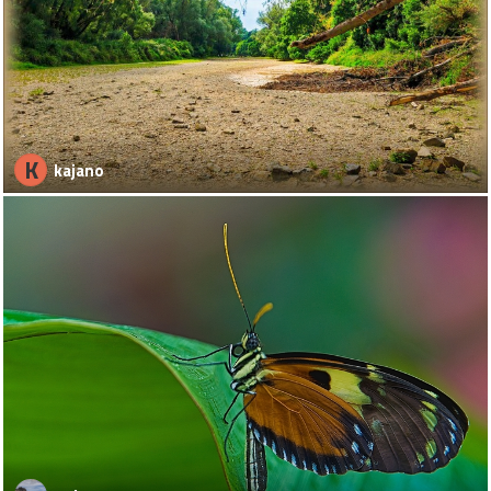
K
kajano