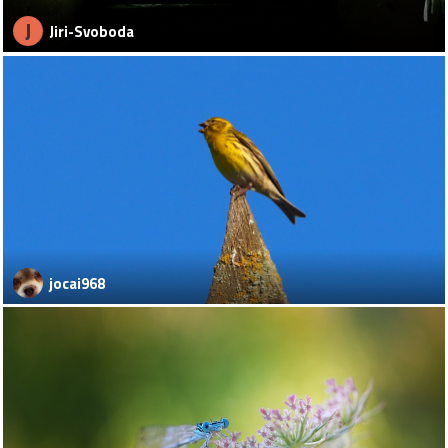
J
Jiri-Svoboda
jocai968