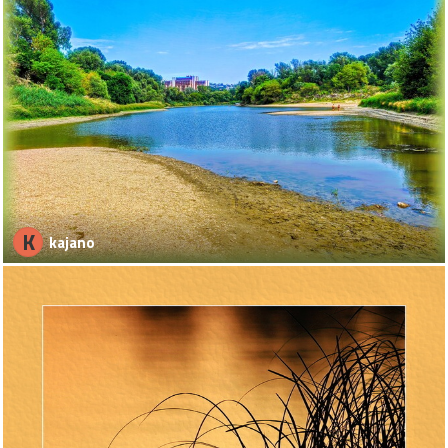
K
kajano