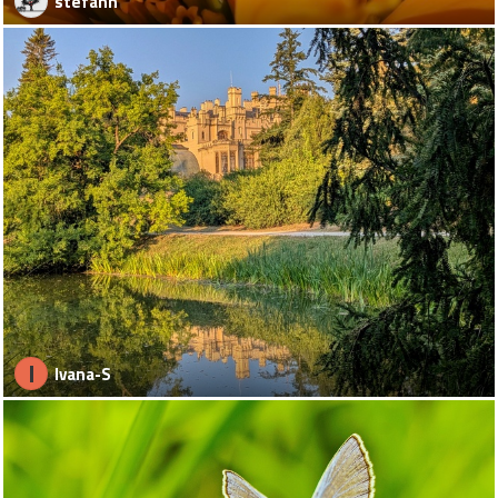
stefann
I
Ivana-S