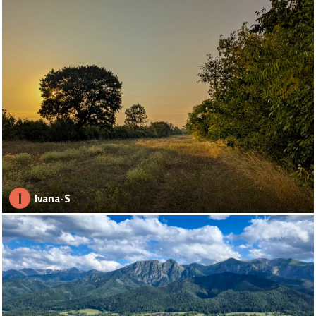
I
Ivana-S