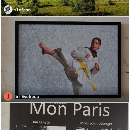
stefann
J
Jiri-Svoboda