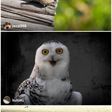
jocai968
kulumi