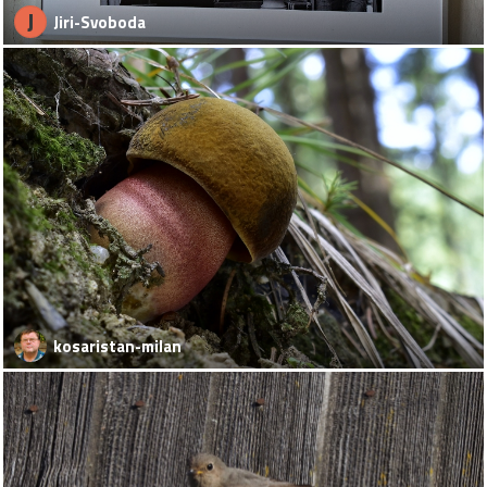
J
Jiri-Svoboda
kosaristan-milan