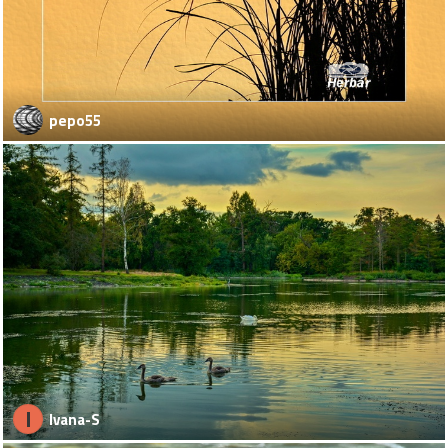
pepo55
I
Ivana-S