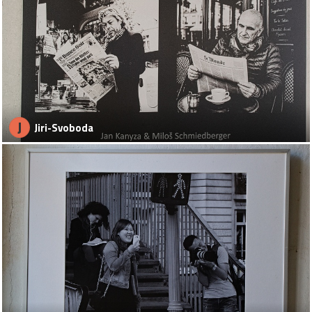
J
Jiri-Svoboda