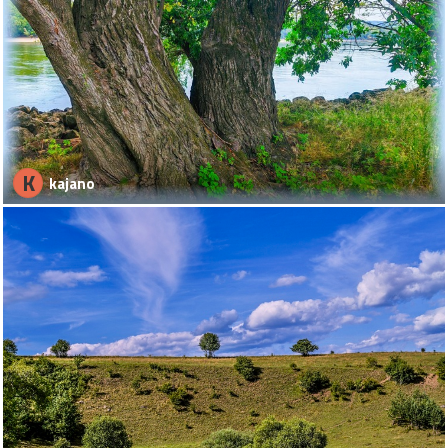
K
kajano