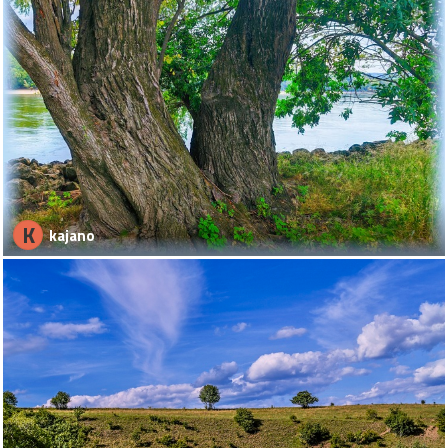
K
kajano