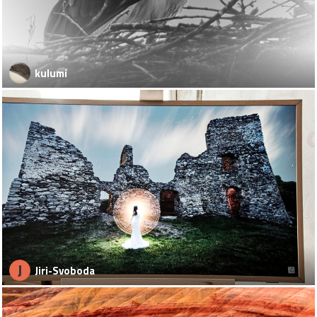
kulumi
J
Jiri-Svoboda