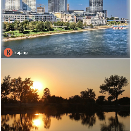
K
kajano