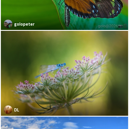
golopeter
DL