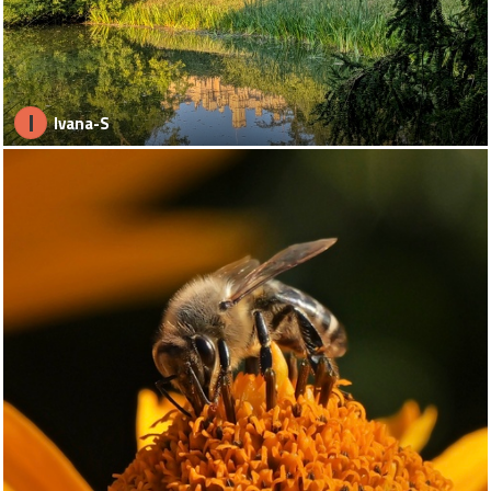
I
Ivana-S