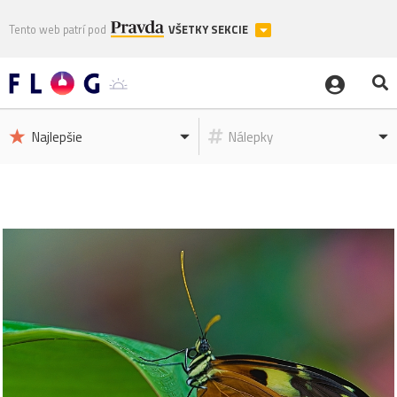
Tento web patrí pod
VŠETKY SEKCIE
Najlepšie
Nálepky