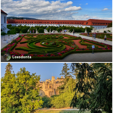
Loxodonta