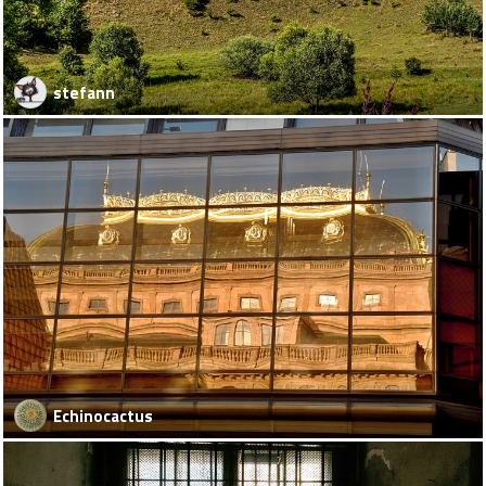
stefann
Echinocactus