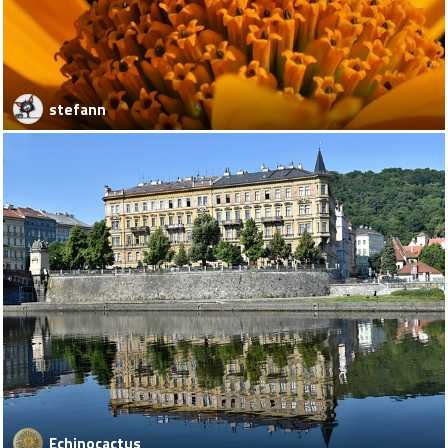
stefann
Echinocactus