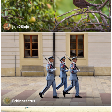
jojo26jojo
Echinocactus