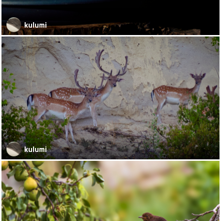
kulumi
kulumi