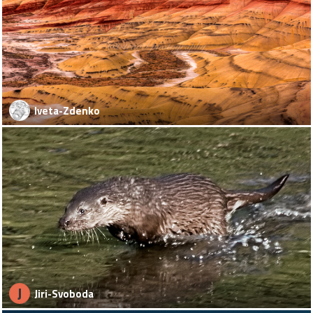
Iveta-Zdenko
J
Jiri-Svoboda