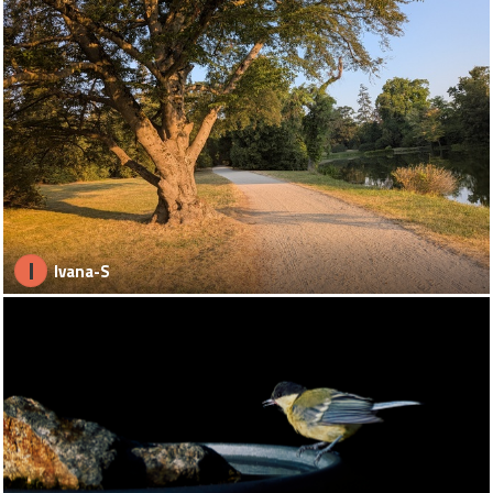
I
Ivana-S