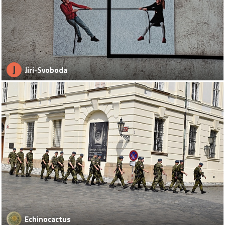
J
Jiri-Svoboda
Echinocactus