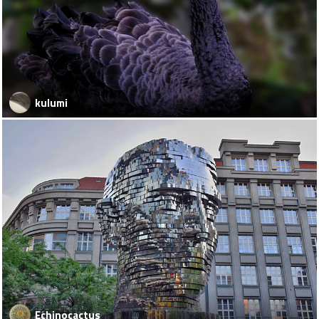
kulumi
Echinocactus