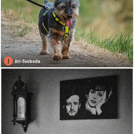
J
Jiri-Svoboda