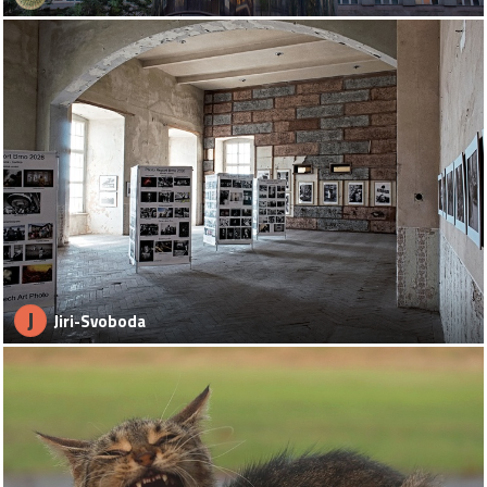
J
Jiri-Svoboda