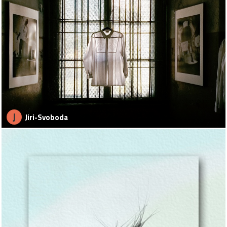
J
Jiri-Svoboda