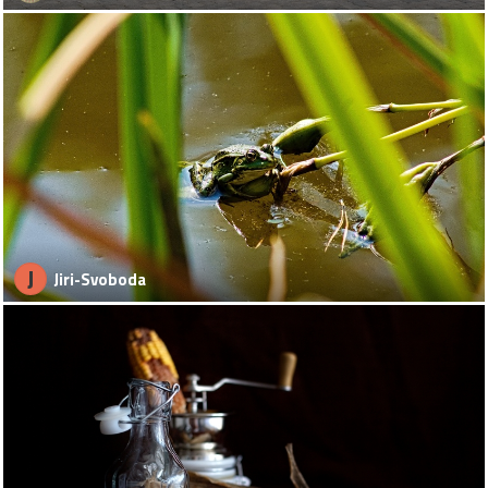
J
Jiri-Svoboda