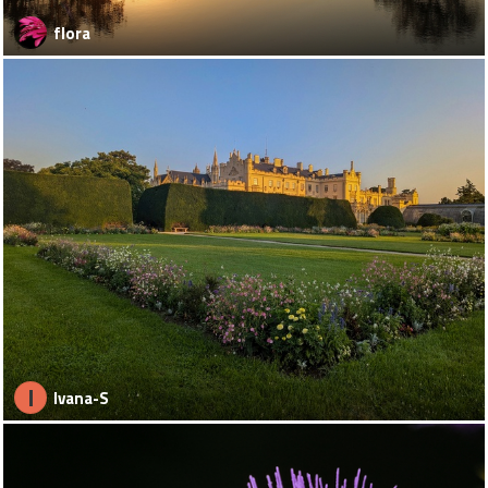
flora
I
Ivana-S