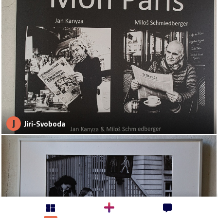
J
Jiri-Svoboda