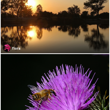
flora