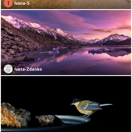
I
Ivana-S
Iveta-Zdenko