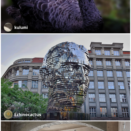
kulumi
Echinocactus