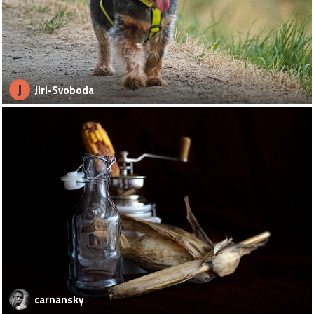
J
Jiri-Svoboda
carnansky