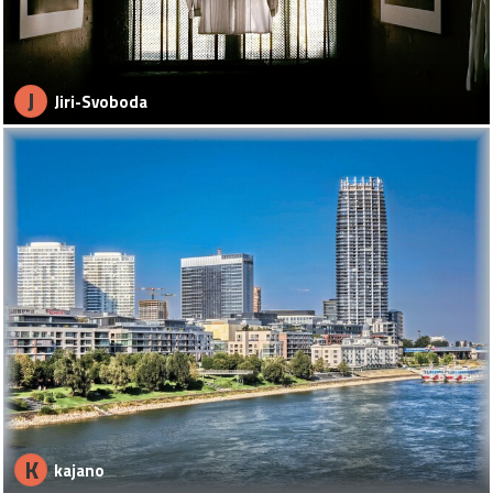
J
Jiri-Svoboda
K
kajano