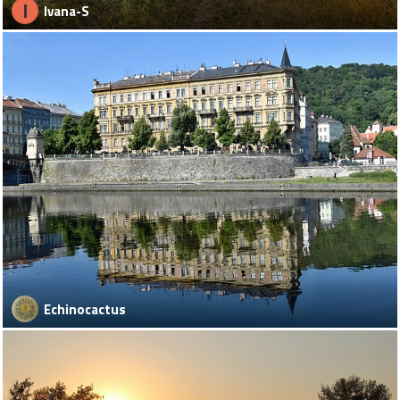
I
Ivana-S
Echinocactus