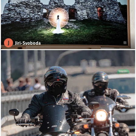
J
Jiri-Svoboda