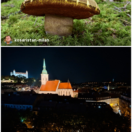
kosaristan-milan