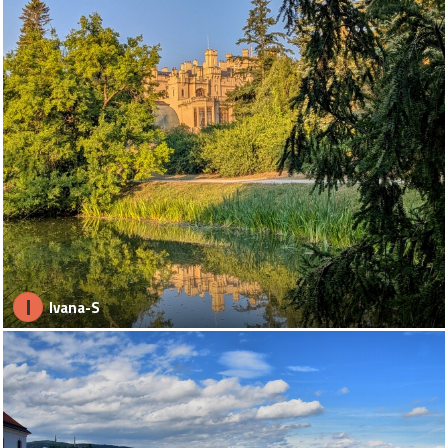
I
Ivana-S