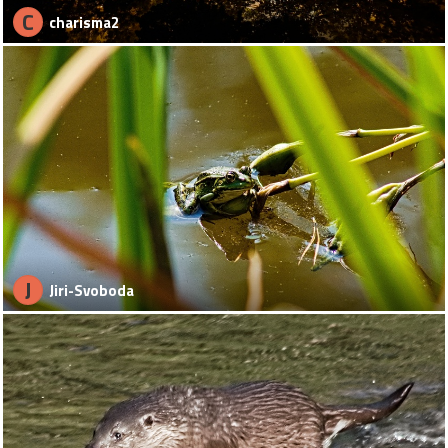
C
charisma2
J
Jiri-Svoboda