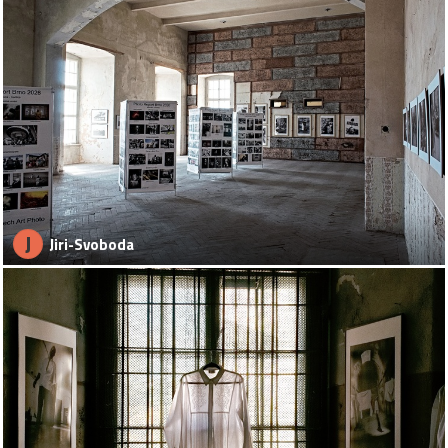
J
Jiri-Svoboda