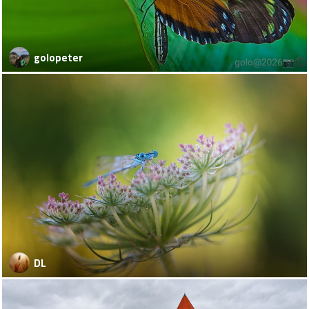
golopeter
DL