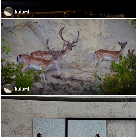
kulumi
kulumi