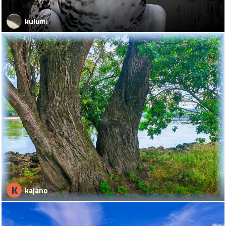
kulumi
K
kajano