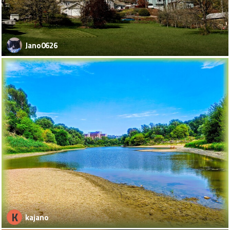
Jano0626
K
kajano