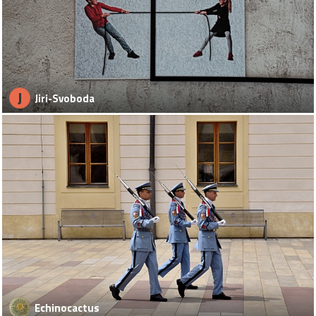
J
Jiri-Svoboda
Echinocactus