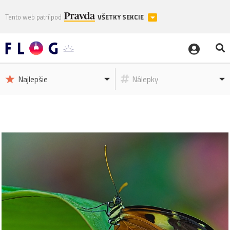
Tento web patrí pod
VŠETKY SEKCIE
Najlepšie
Nálepky