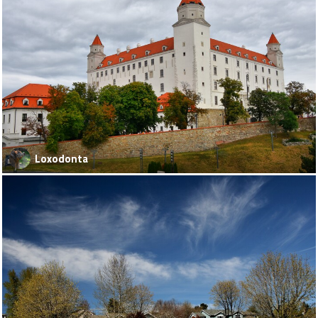
Loxodonta