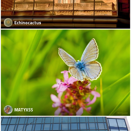
Echinocactus
MATYX55