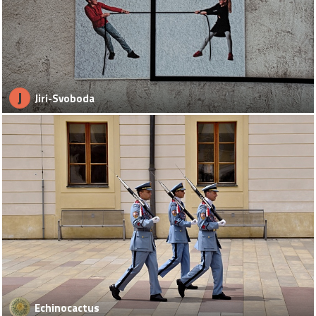
J
Jiri-Svoboda
Echinocactus