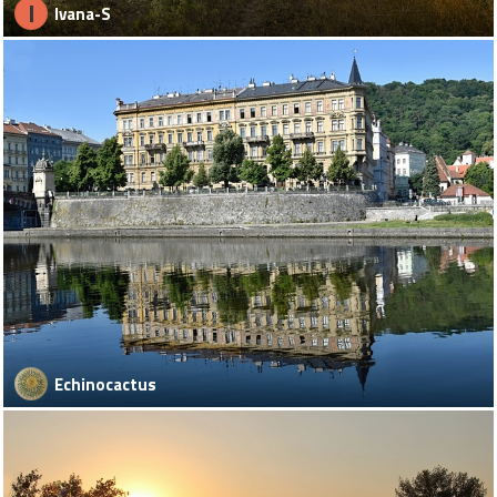
I
Ivana-S
Echinocactus