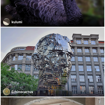
kulumi
Echinocactus