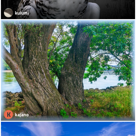
kulumi
K
kajano