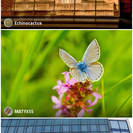
Echinocactus
MATYX55