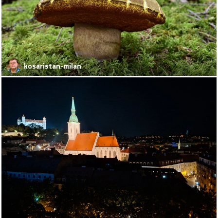
kosaristan-milan