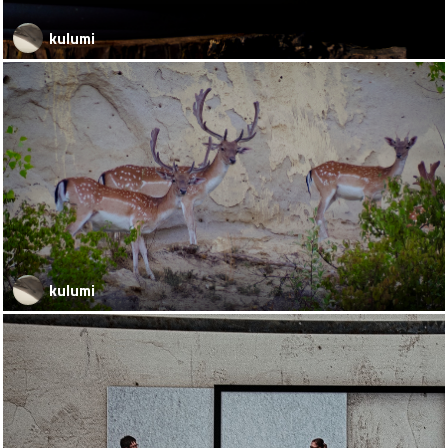
kulumi
kulumi