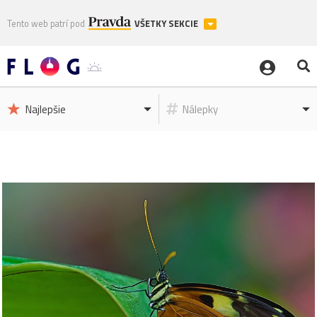
Tento web patrí pod
VŠETKY SEKCIE
Najlepšie
Nálepky