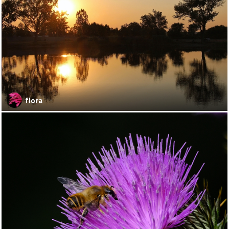
flora