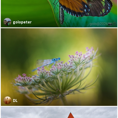
golopeter
DL