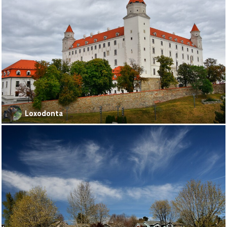
Loxodonta