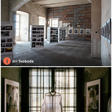
J
Jiri-Svoboda