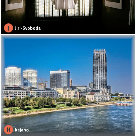
J
Jiri-Svoboda
K
kajano