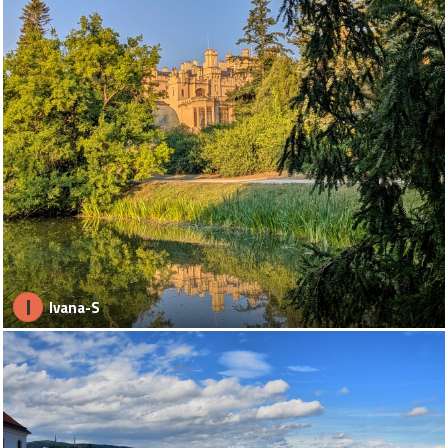
I
Ivana-S