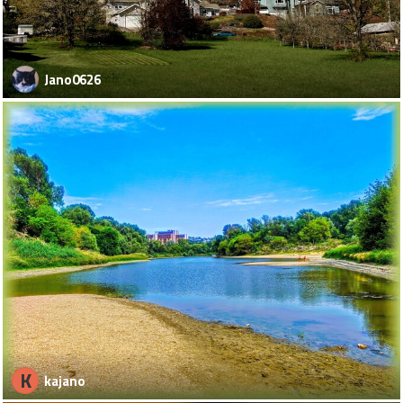
Jano0626
K
kajano