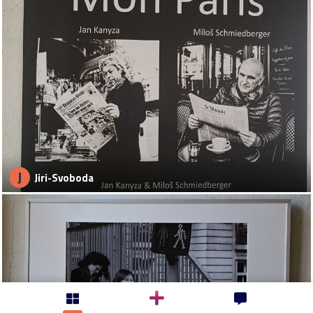
J
Jiri-Svoboda