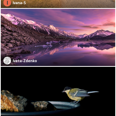
I
Ivana-S
Iveta-Zdenko