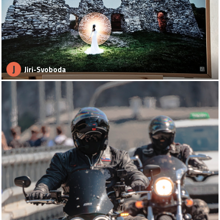
J
Jiri-Svoboda