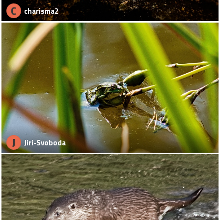
C
charisma2
J
Jiri-Svoboda