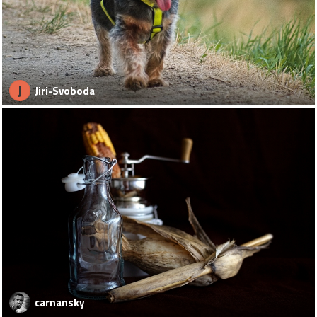
J
Jiri-Svoboda
carnansky