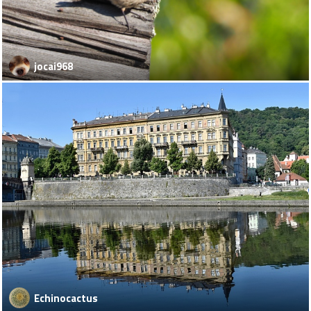
jocai968
Echinocactus