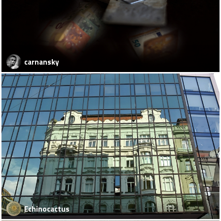
carnansky
Echinocactus