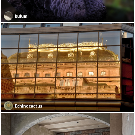
kulumi
Echinocactus