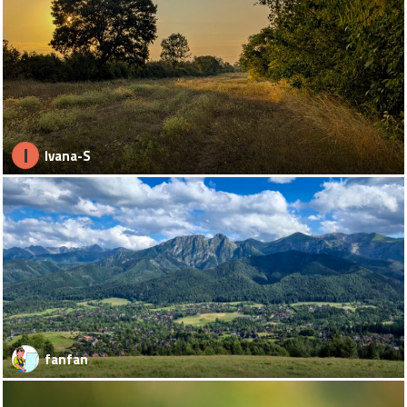
I
Ivana-S
fanfan