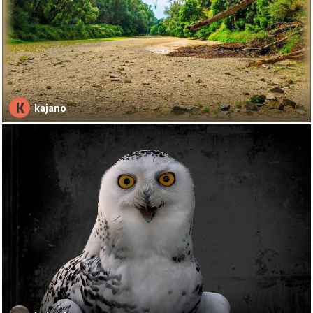
K
kajano