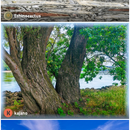
Echinocactus
K
kajano