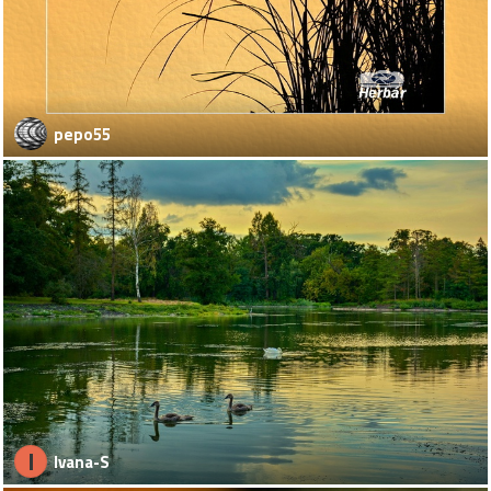
pepo55
I
Ivana-S