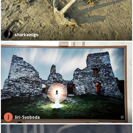
sharkamigo
J
Jiri-Svoboda