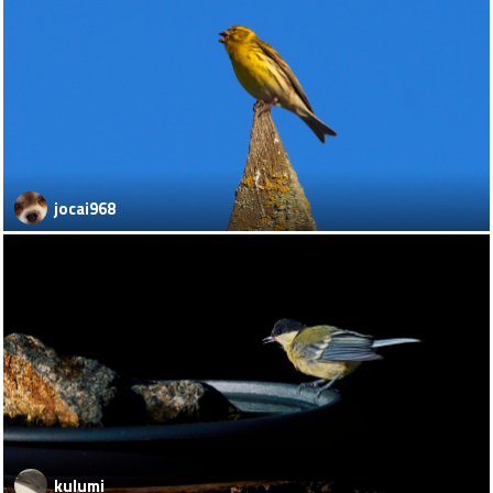
jocai968
kulumi