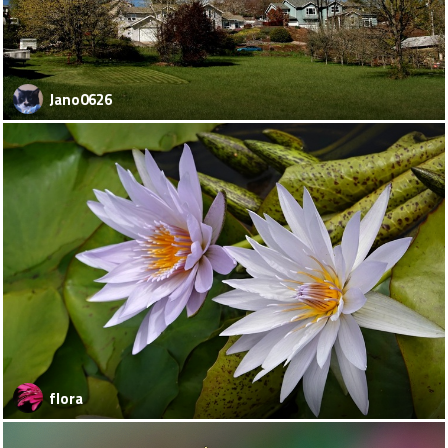
Jano0626
flora