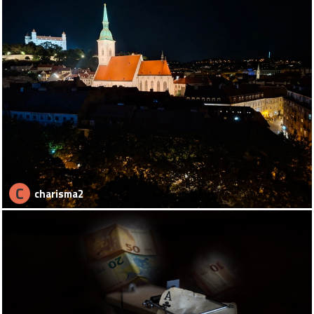
C
charisma2