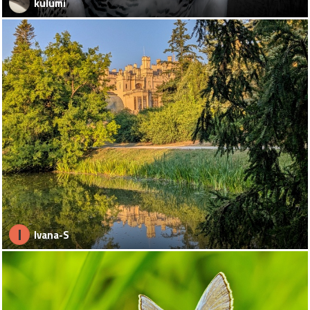
kulumi
I
Ivana-S