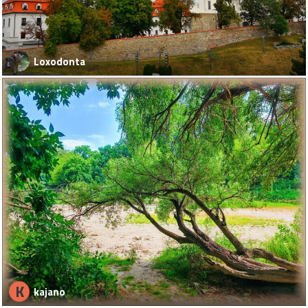
Loxodonta
K
kajano