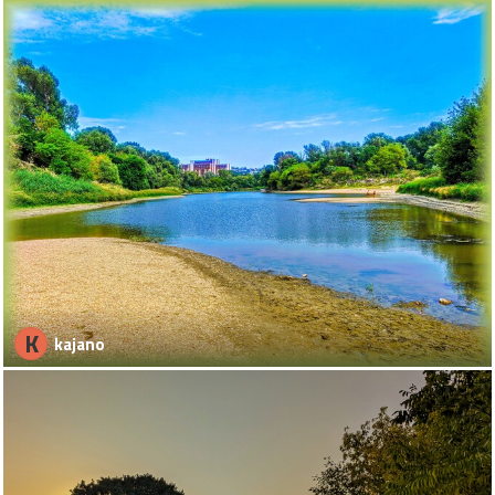
K
kajano