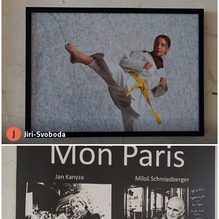
J
Jiri-Svoboda