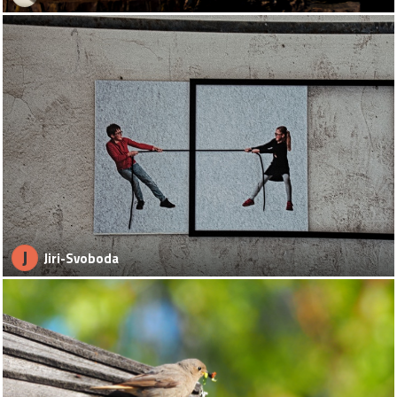
J
Jiri-Svoboda