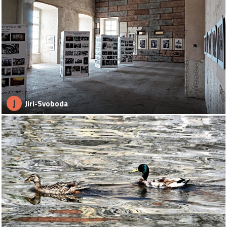
J
Jiri-Svoboda