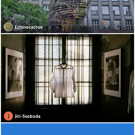
Echinocactus
J
Jiri-Svoboda