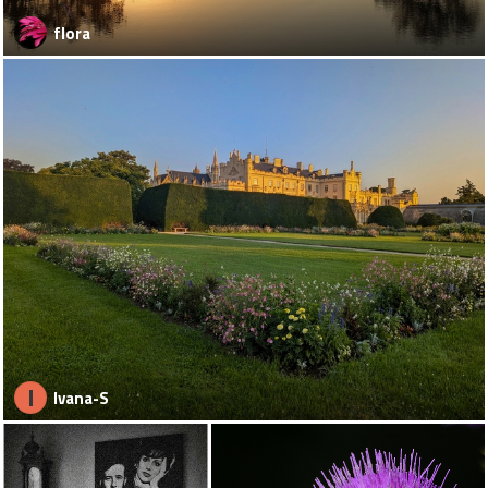
flora
I
Ivana-S