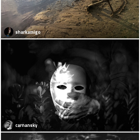
sharkamigo
carnansky