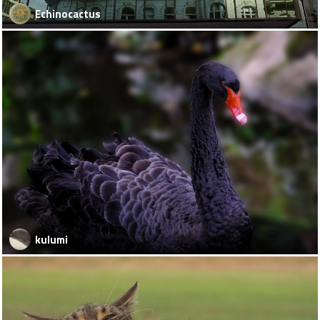
Echinocactus
kulumi