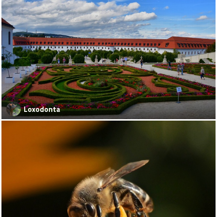
Loxodonta