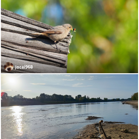
jocai968