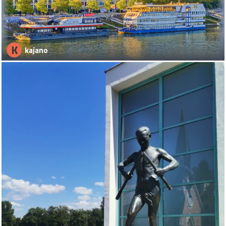
K
kajano