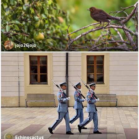
jojo26jojo
Echinocactus