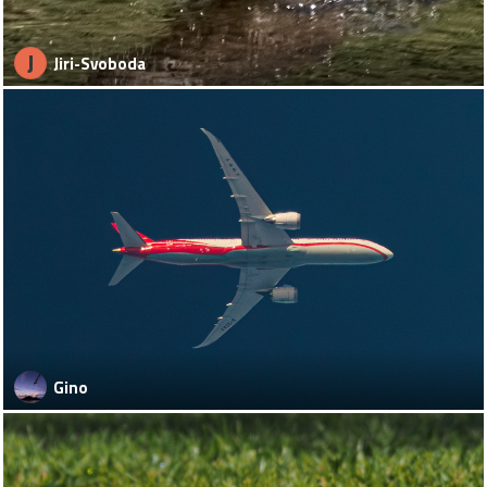
J
Jiri-Svoboda
Gino