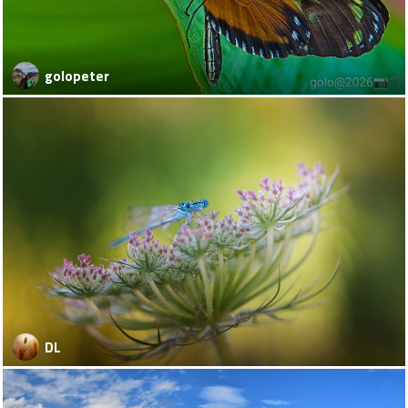
golopeter
DL