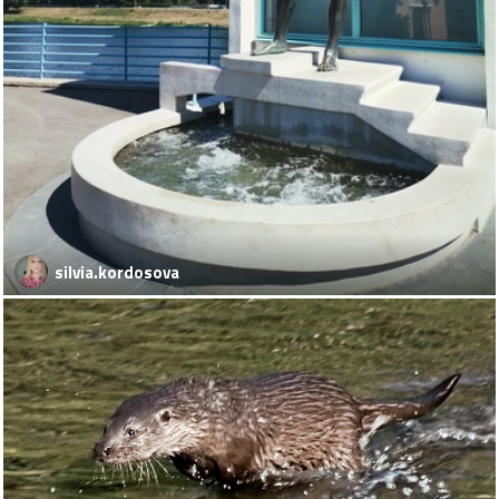
silvia.kordosova