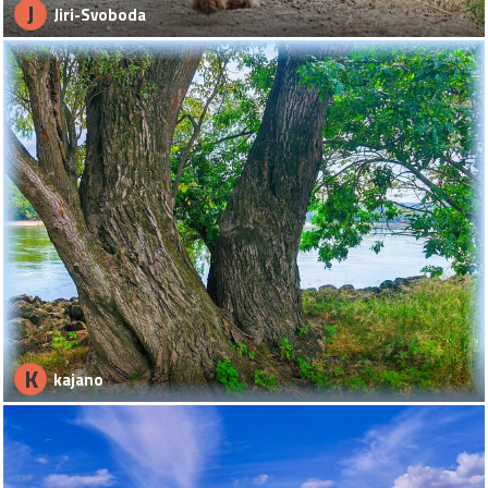
J
Jiri-Svoboda
K
kajano