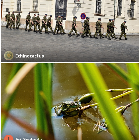
Echinocactus
J
Jiri-Svoboda