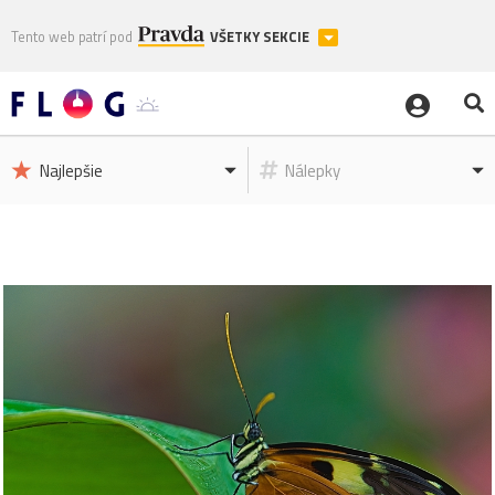
Tento web patrí pod
VŠETKY SEKCIE
Najlepšie
Nálepky