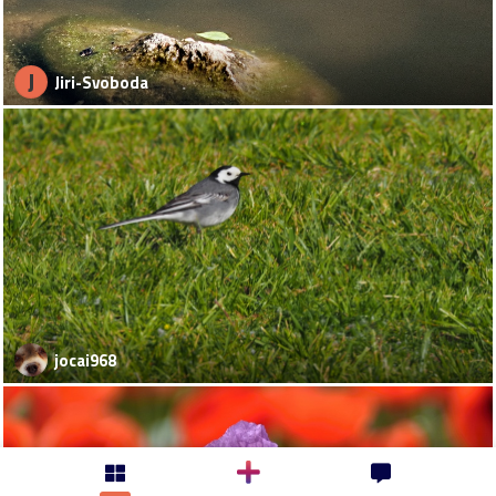
J
Jiri-Svoboda
jocai968