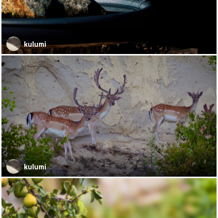
kulumi
kulumi