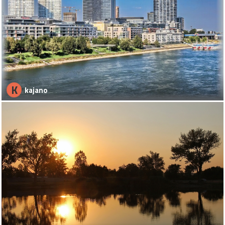
K
kajano