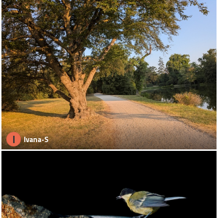
I
Ivana-S