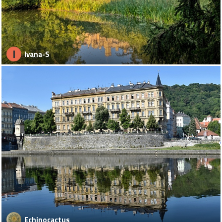
I
Ivana-S
Echinocactus