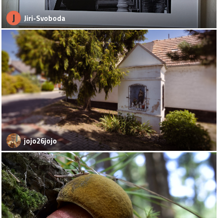
J
Jiri-Svoboda
jojo26jojo