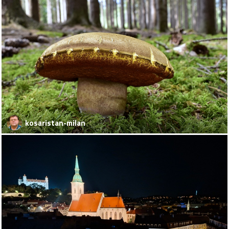
kosaristan-milan