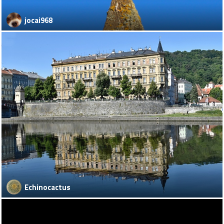
jocai968
Echinocactus