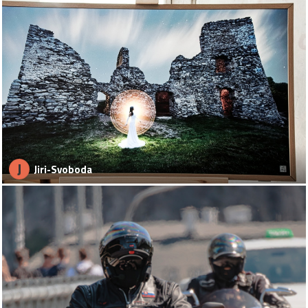
J
Jiri-Svoboda