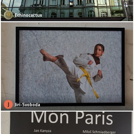
Echinocactus
J
Jiri-Svoboda