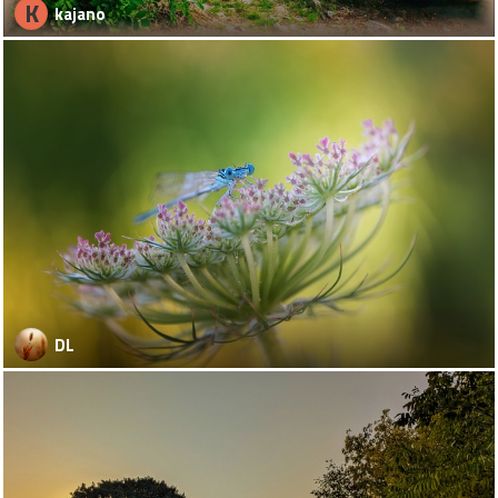
K
kajano
DL