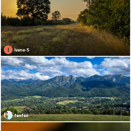
I
Ivana-S
fanfan