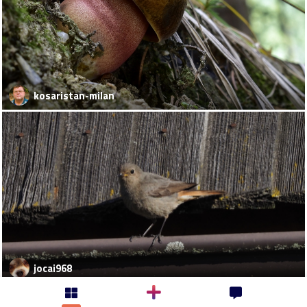
kosaristan-milan
jocai968