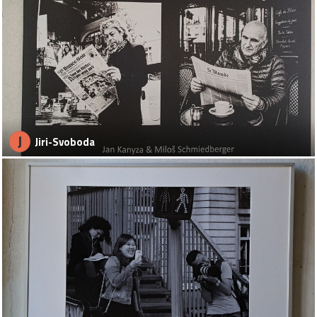
J
Jiri-Svoboda