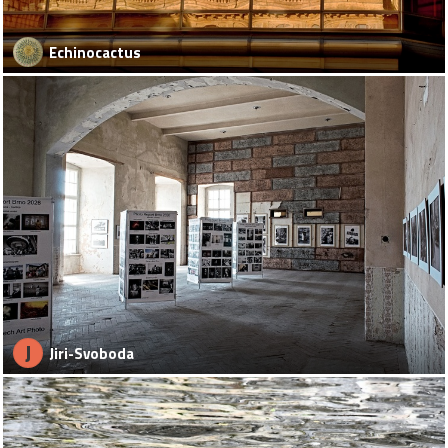
Echinocactus
J
Jiri-Svoboda