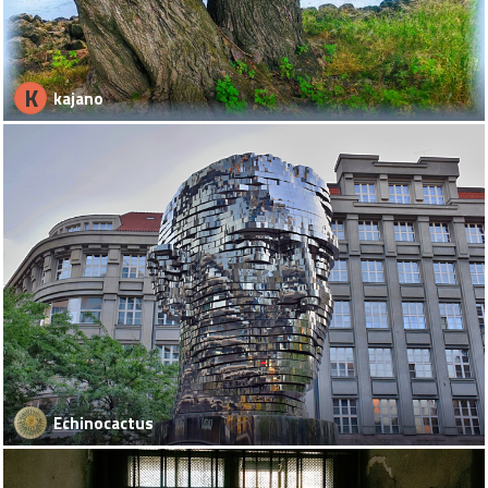
K
kajano
Echinocactus