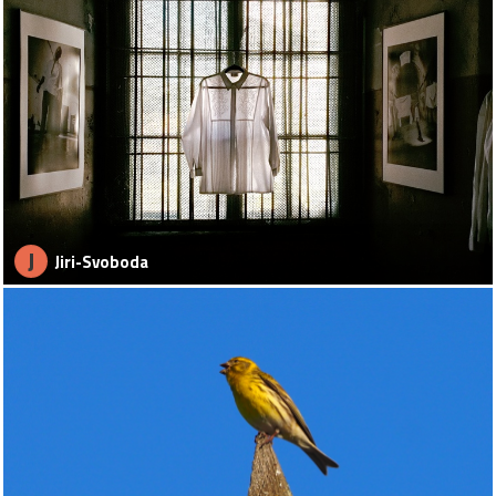
J
Jiri-Svoboda