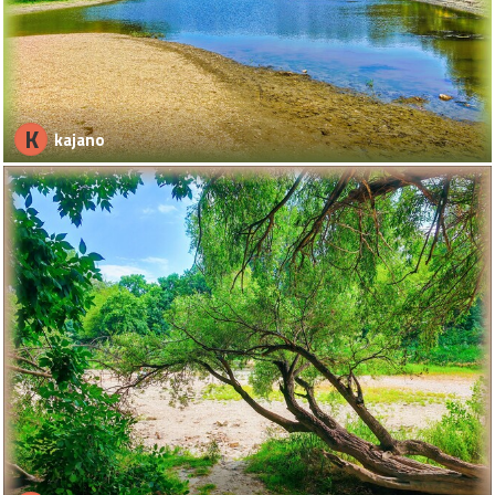
K
kajano