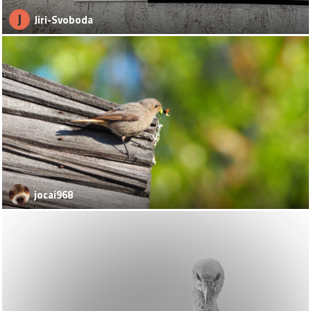
J
Jiri-Svoboda
jocai968