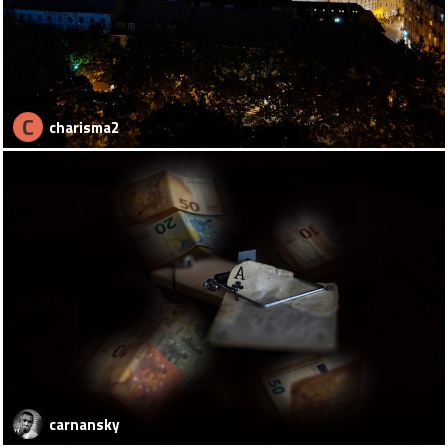
C
charisma2
carnansky