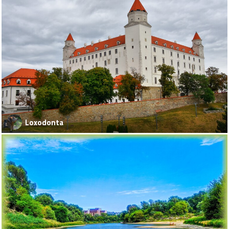
Loxodonta