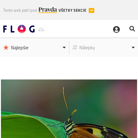
Tento web patrí pod
VŠETKY SEKCIE
Najlepšie
Nálepky