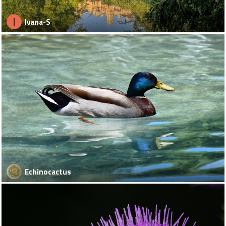
I
Ivana-S
Echinocactus