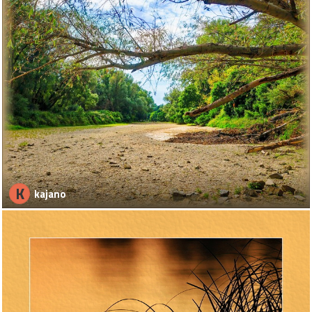
K
kajano