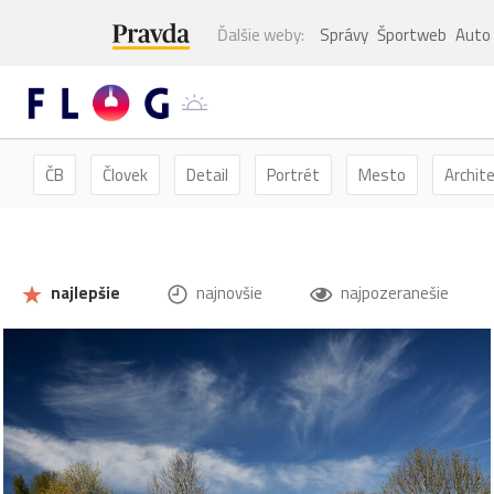
Ďalšie weby:
Správy
Športweb
Auto
ČB
Človek
Detail
Portrét
Mesto
Archit
Kvety
Kvet
Zátišie
Zvieratá
Hmyz
Mot
najlepšie
najnovšie
najpozeranešie