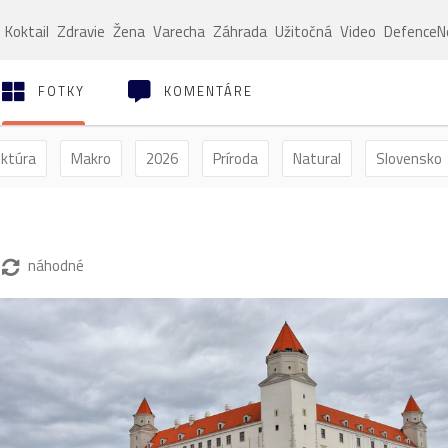
Koktail
Zdravie
Žena
Varecha
Záhrada
Užitočná
Video
Defence
FOTKY
KOMENTÁRE
ektúra
Makro
2026
Príroda
Natural
Slovensko
ýľ
Vtáctvo
Jar
Leto
Jeseň
Zima
náhodné