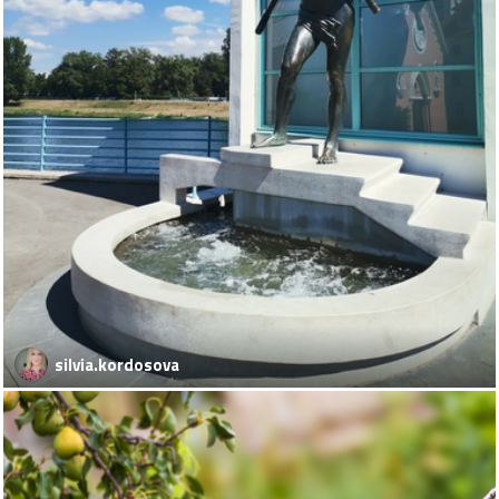
silvia.kordosova