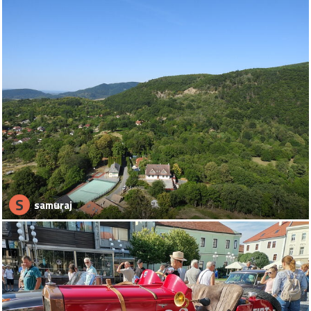
S
samuraj