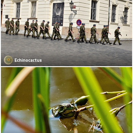
Echinocactus