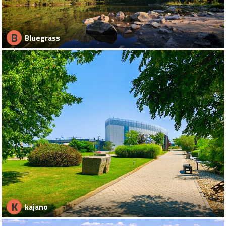
B
Bluegrass
K
kajano