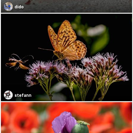
dido
stefann