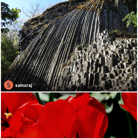
S
samuraj