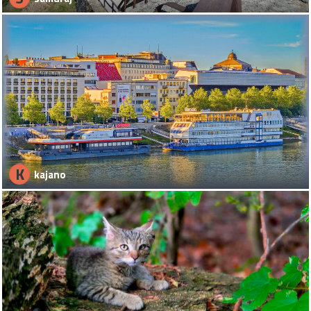
K
kajano