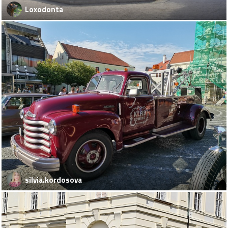
Loxodonta
silvia.kordosova