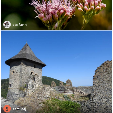
stefann
S
samuraj