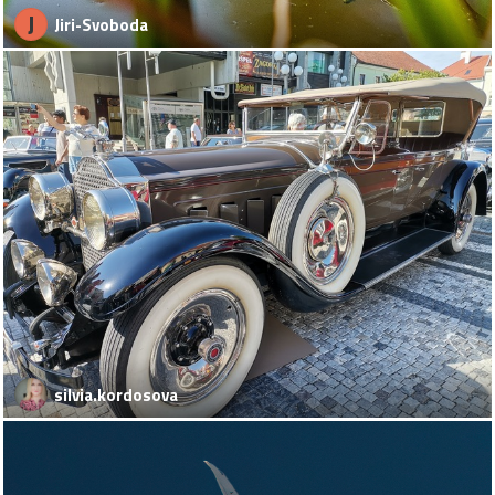
J
Jiri-Svoboda
silvia.kordosova