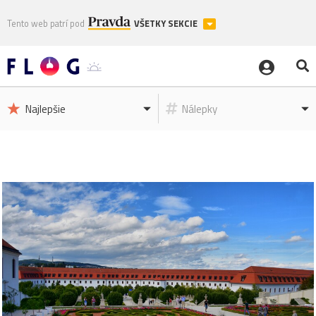
Tento web patrí pod
VŠETKY SEKCIE
Najlepšie
Nálepky