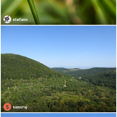
stefann
S
samuraj