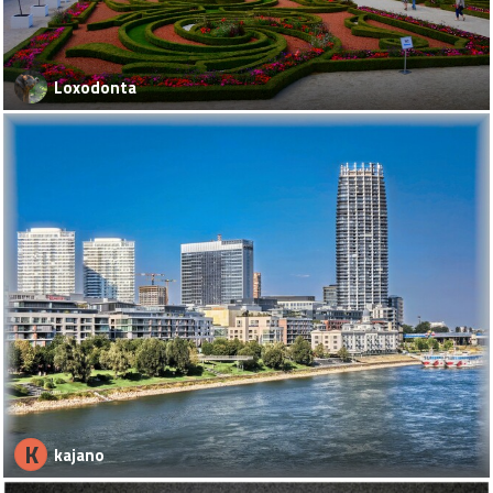
Loxodonta
K
kajano