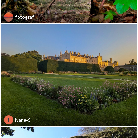
fotograf
I
Ivana-S