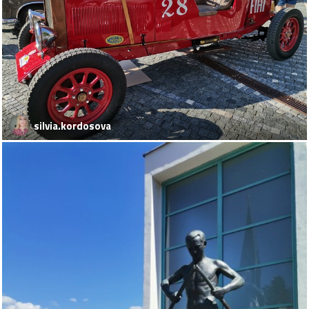
silvia.kordosova