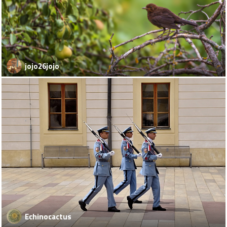
jojo26jojo
Echinocactus