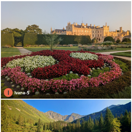
I
Ivana-S