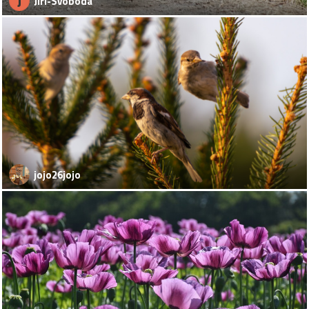
J
Jiri-Svoboda
jojo26jojo