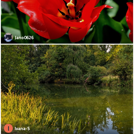
Jano0626
I
Ivana-S