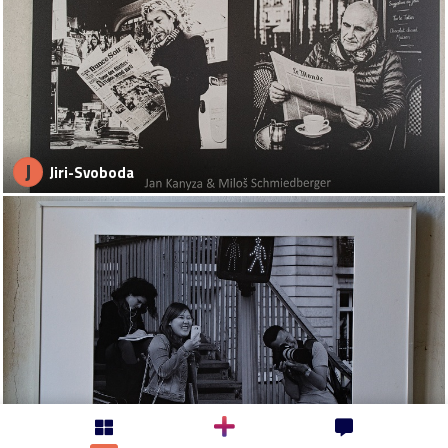
J
Jiri-Svoboda