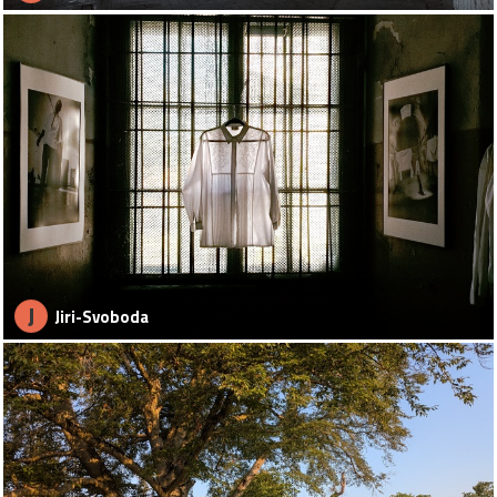
J
Jiri-Svoboda