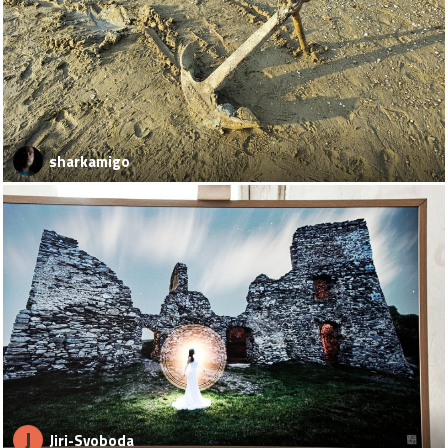
sharkamigo
J
Jiri-Svoboda