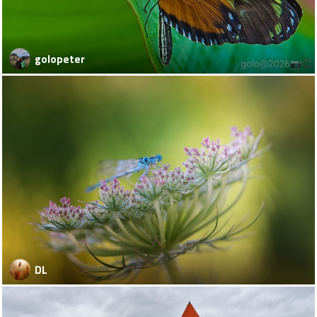
golopeter
DL