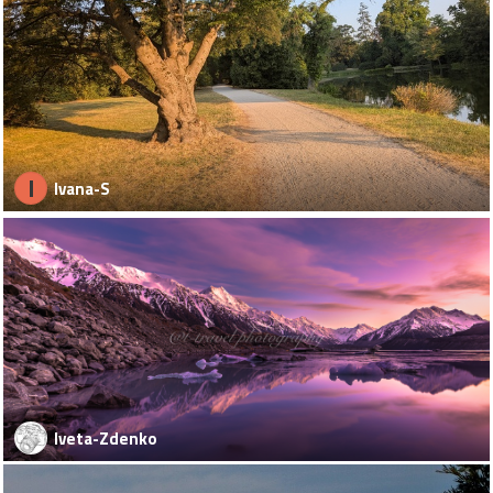
I
Ivana-S
Iveta-Zdenko