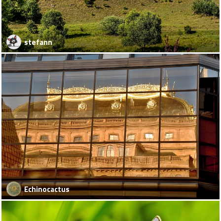
stefann
Echinocactus