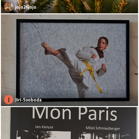
jojo26jojo
J
Jiri-Svoboda