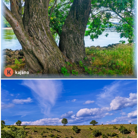
K
kajano