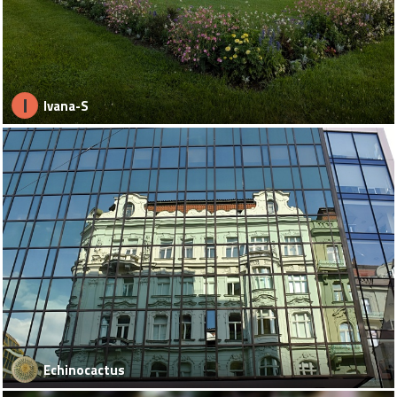
I
Ivana-S
Echinocactus