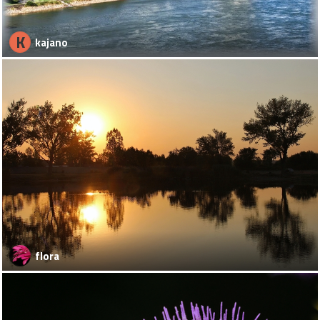
K
kajano
flora