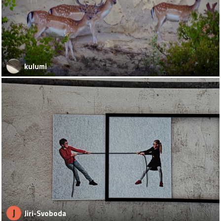
kulumi
J
Jiri-Svoboda