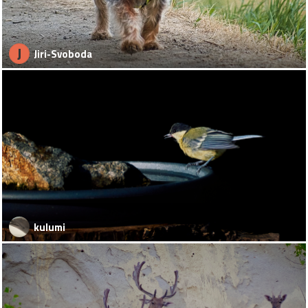
J
Jiri-Svoboda
kulumi