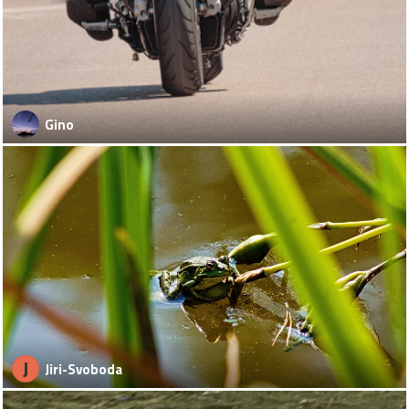
Gino
J
Jiri-Svoboda