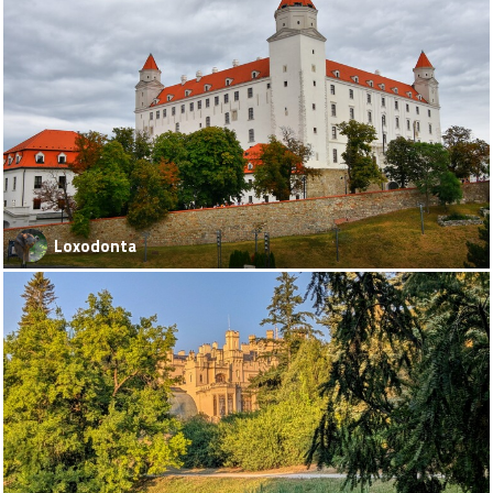
Loxodonta