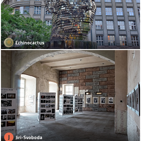
Echinocactus
J
Jiri-Svoboda