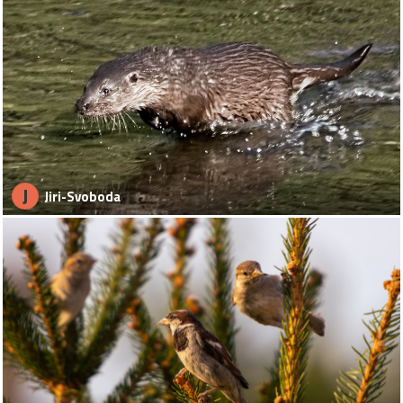
J
Jiri-Svoboda