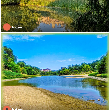
I
Ivana-S
K
kajano