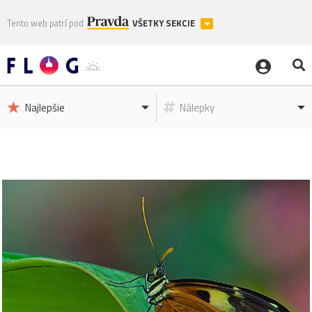
Tento web patrí pod
VŠETKY SEKCIE
Najlepšie
Nálepky