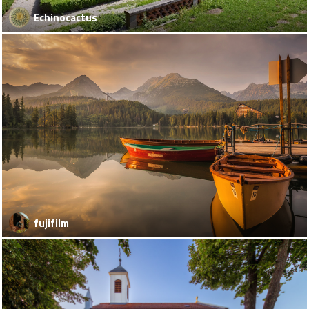
Echinocactus
fujifilm