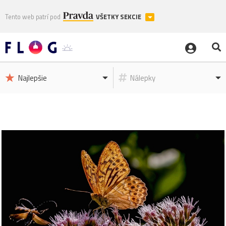
Tento web patrí pod
VŠETKY SEKCIE
Najlepšie
Nálepky