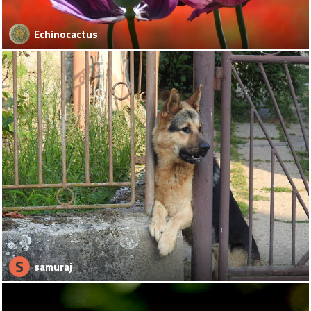
Echinocactus
S
samuraj