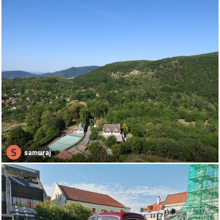
S
samuraj