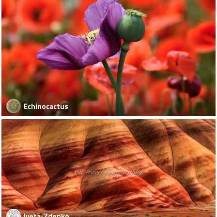
Echinocactus
Iveta-Zdenko