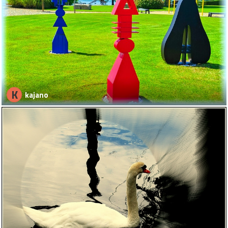
K
kajano