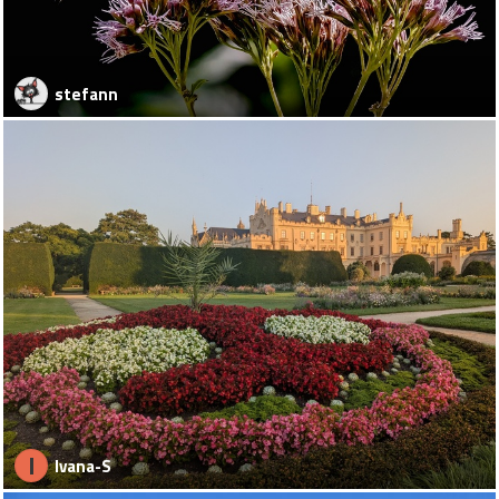
stefann
I
Ivana-S