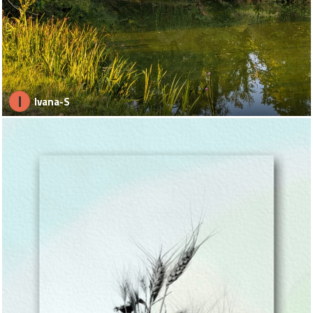
I
Ivana-S