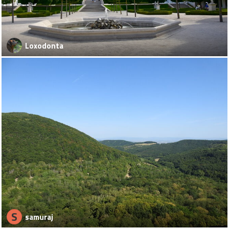
Loxodonta
S
samuraj