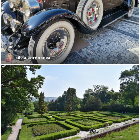
silvia.kordosova