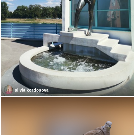
silvia.kordosova