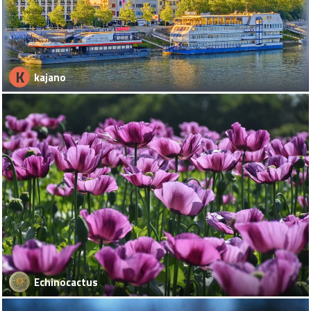
K
kajano
Echinocactus