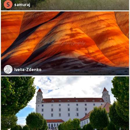
S
samuraj
Iveta-Zdenko