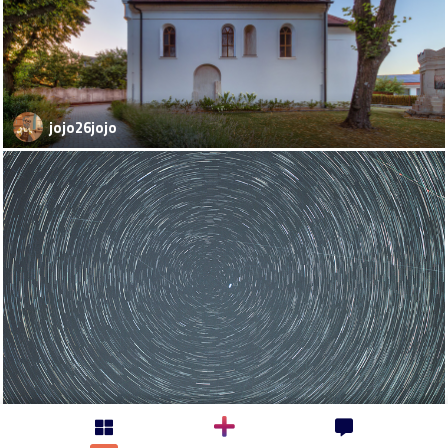
jojo26jojo
Gino