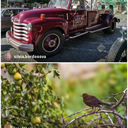
silvia.kordosova