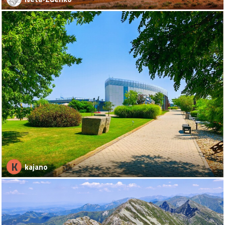
K
kajano