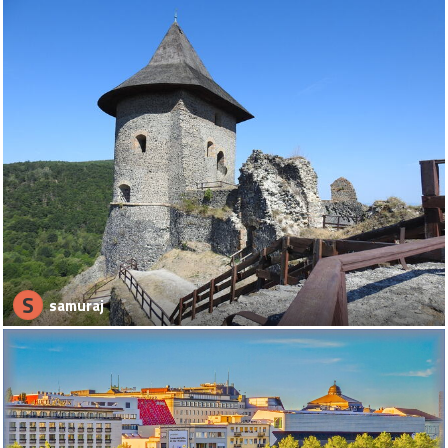
S
samuraj