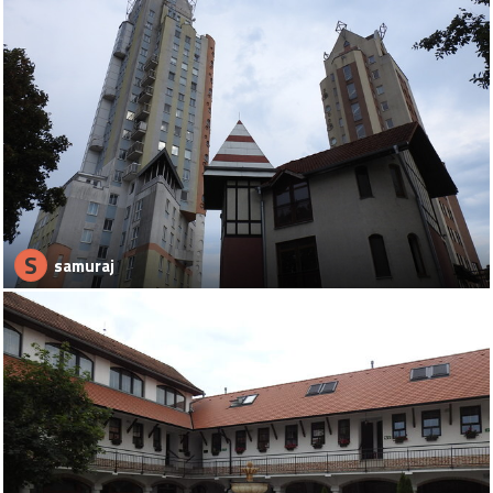
S
samuraj