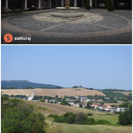
S
samuraj