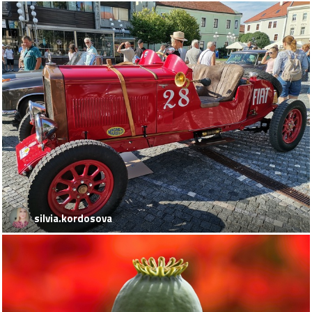
silvia.kordosova