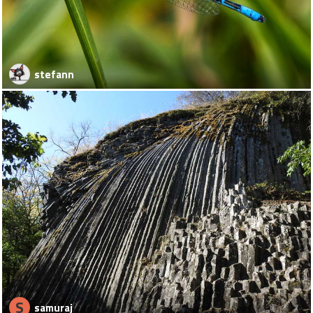
stefann
S
samuraj