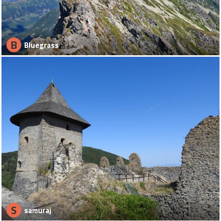
B
Bluegrass
S
samuraj