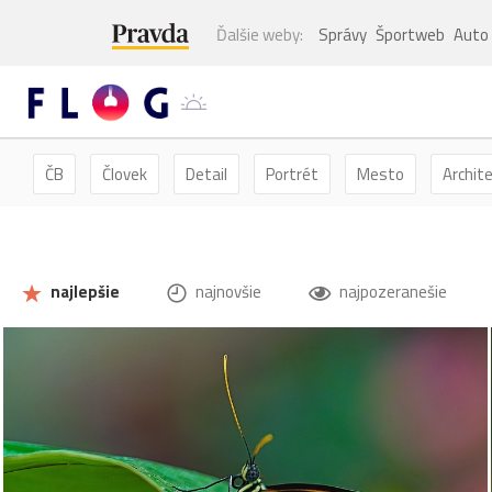
Ďalšie weby:
Správy
Športweb
Auto
ČB
Človek
Detail
Portrét
Mesto
Archit
Kvety
Kvet
Zátišie
Zvieratá
Hmyz
Mot
najlepšie
najnovšie
najpozeranešie