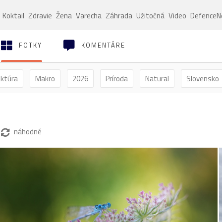
Koktail
Zdravie
Žena
Varecha
Záhrada
Užitočná
Video
Defence
FOTKY
KOMENTÁRE
ektúra
Makro
2026
Príroda
Natural
Slovensko
ýľ
Vtáctvo
Jar
Leto
Jeseň
Zima
náhodné