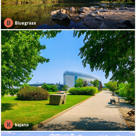
B
Bluegrass
K
kajano