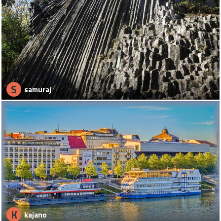
S
samuraj
K
kajano