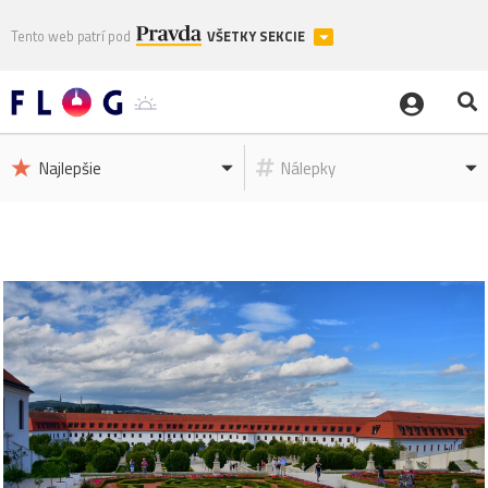
Tento web patrí pod
VŠETKY SEKCIE
Najlepšie
Nálepky