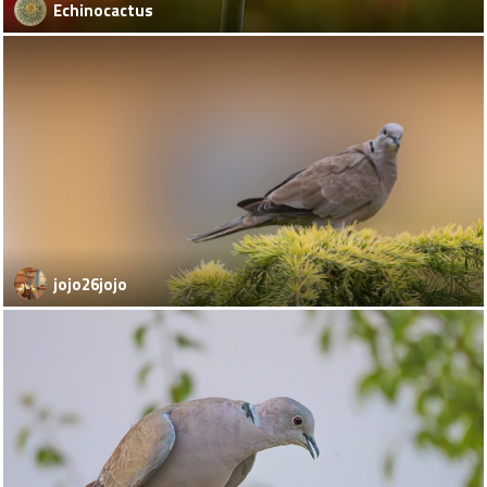
Echinocactus
jojo26jojo