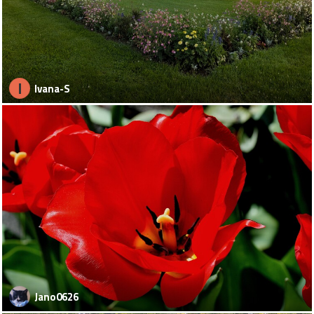
I
Ivana-S
Jano0626