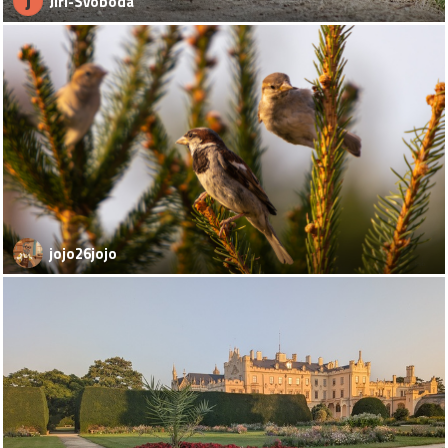
J
Jiri-Svoboda
jojo26jojo