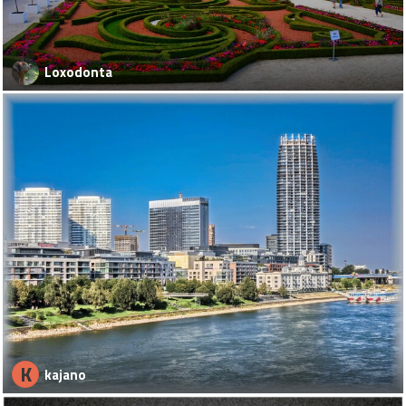
Loxodonta
K
kajano