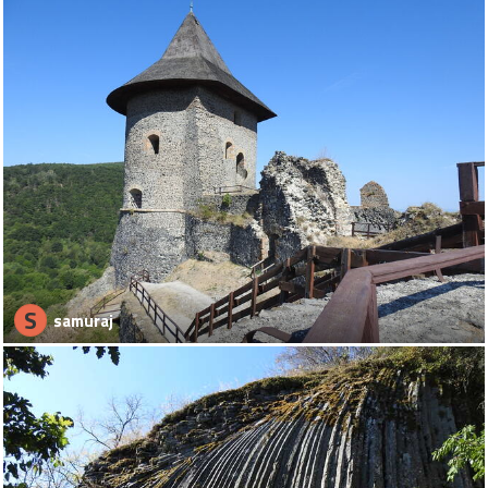
S
samuraj