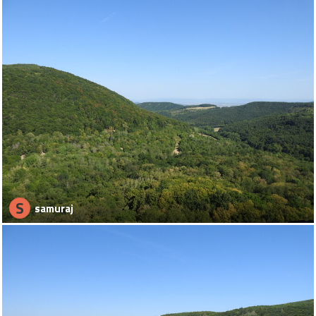
S
samuraj