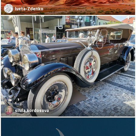
Iveta-Zdenko
silvia.kordosova