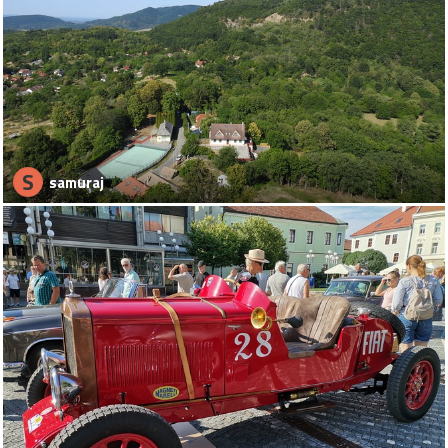
S
samuraj