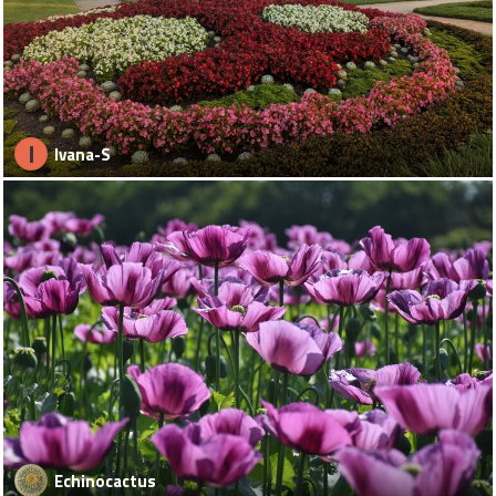
I
Ivana-S
Echinocactus