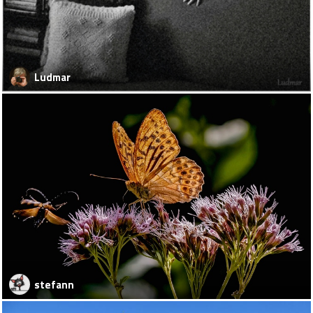
Ludmar
stefann