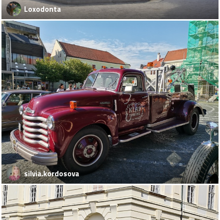
Loxodonta
silvia.kordosova