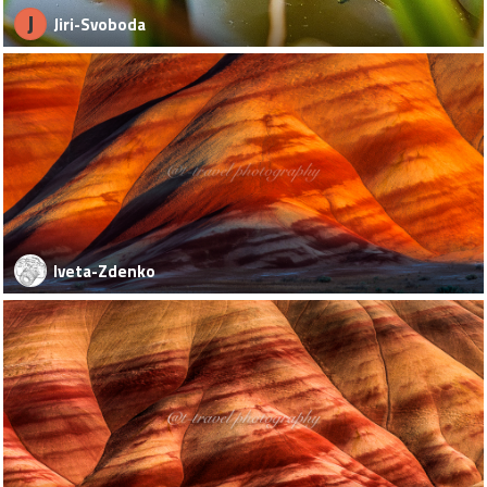
J
Jiri-Svoboda
Iveta-Zdenko