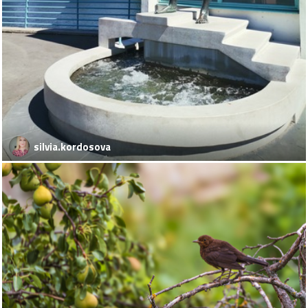
silvia.kordosova