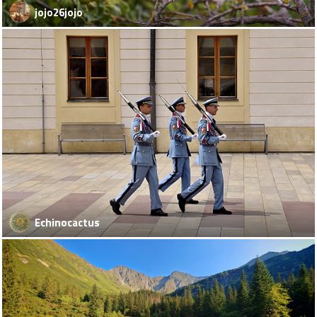
jojo26jojo
Echinocactus