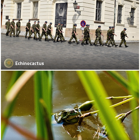
Echinocactus