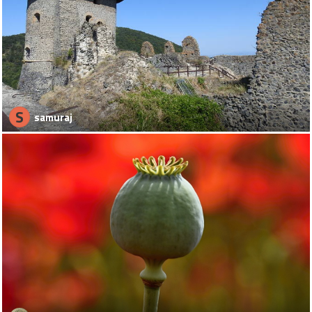
S
samuraj