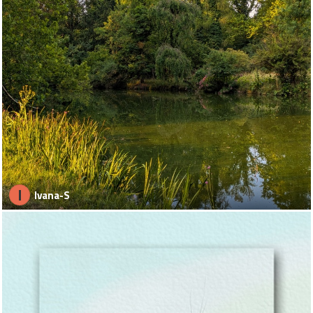
I
Ivana-S