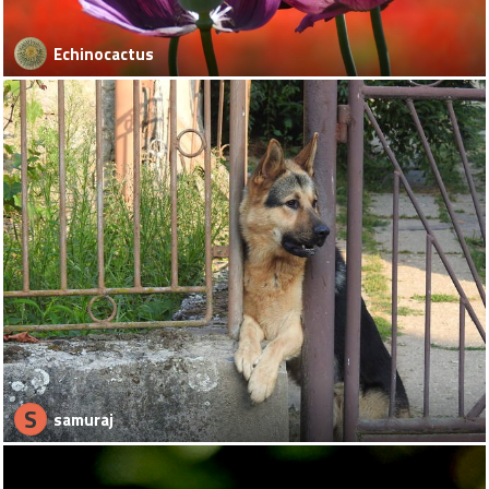
Echinocactus
S
samuraj