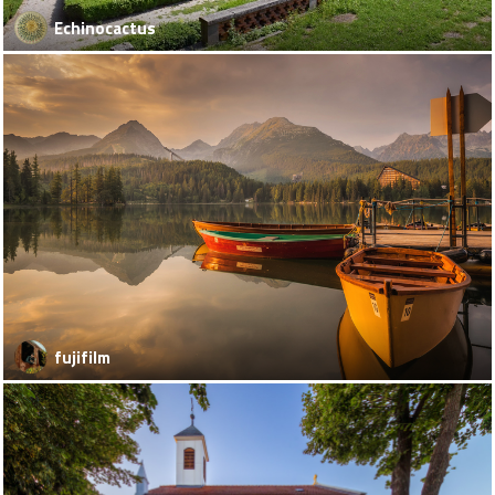
Echinocactus
fujifilm