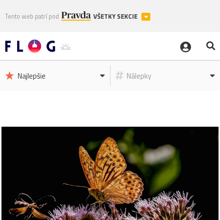
Tento web patrí pod
VŠETKY SEKCIE
Najlepšie
Nálepky