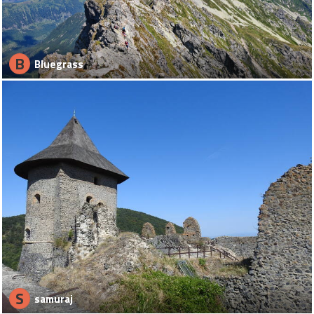
B
Bluegrass
S
samuraj