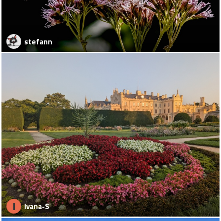
stefann
I
Ivana-S