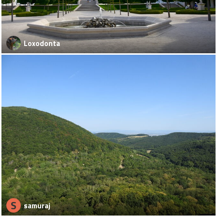
Loxodonta
S
samuraj