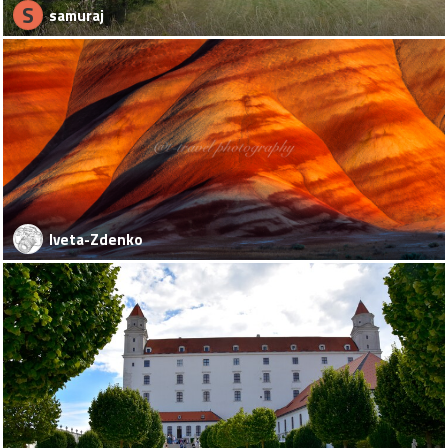
S
samuraj
Iveta-Zdenko