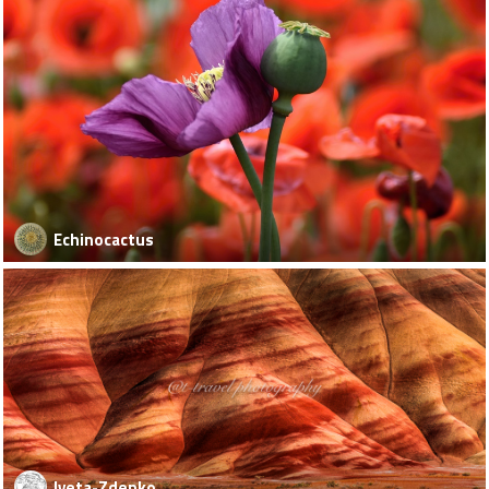
Echinocactus
Iveta-Zdenko