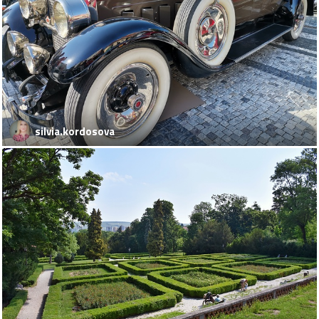
silvia.kordosova