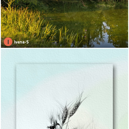
I
Ivana-S