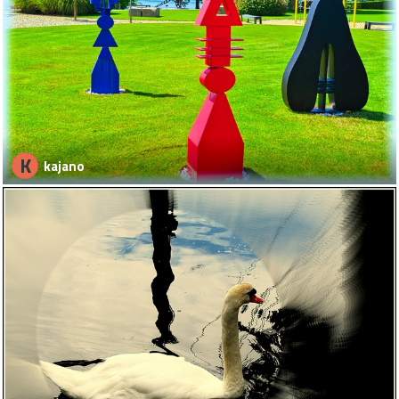
K
kajano