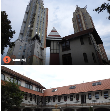
S
samuraj