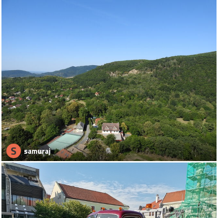
S
samuraj