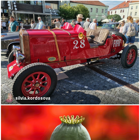
silvia.kordosova