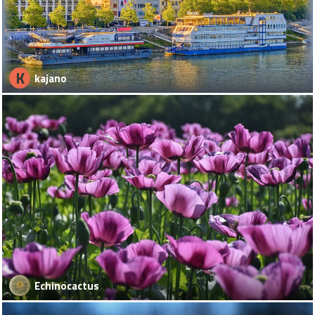
K
kajano
Echinocactus