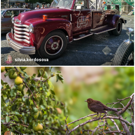
silvia.kordosova