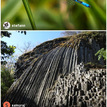
stefann
S
samuraj