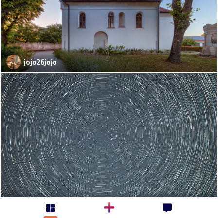
jojo26jojo
Gino