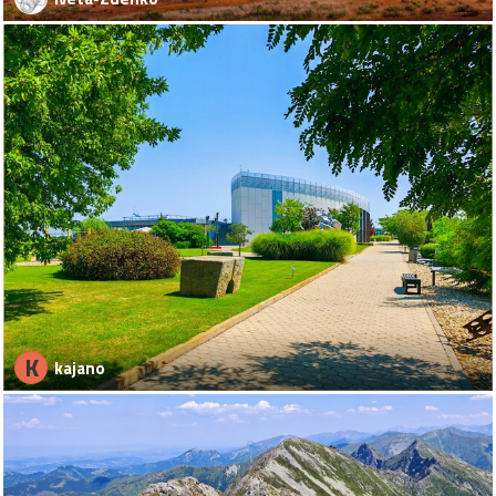
K
kajano