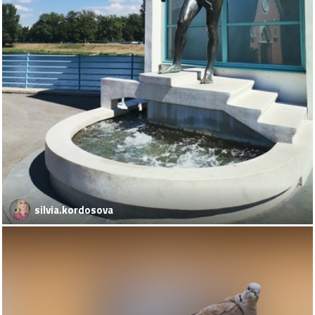
silvia.kordosova