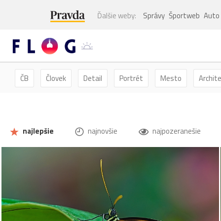
Ďalšie weby:
Správy
Športweb
Auto
ČB
Človek
Detail
Portrét
Mesto
Archit
Kvety
Kvet
Zátišie
Zvieratá
Hmyz
Mot
najlepšie
najnovšie
najpozeranešie