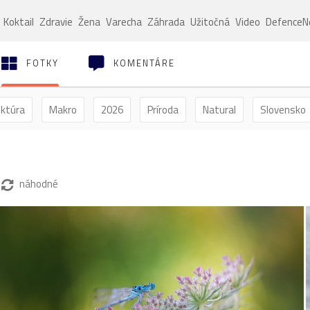
Koktail
Zdravie
Žena
Varecha
Záhrada
Užitočná
Video
Defence
FOTKY
KOMENTÁRE
ektúra
Makro
2026
Príroda
Natural
Slovensko
ýľ
Vtáctvo
Jar
Leto
Jeseň
Zima
náhodné