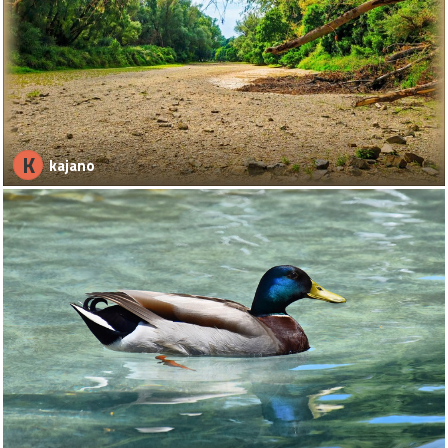
K
kajano