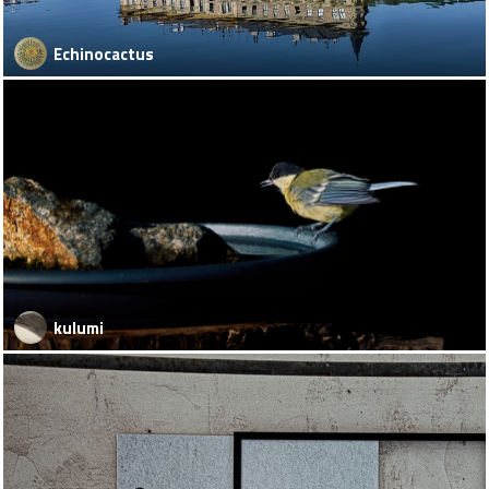
Echinocactus
kulumi