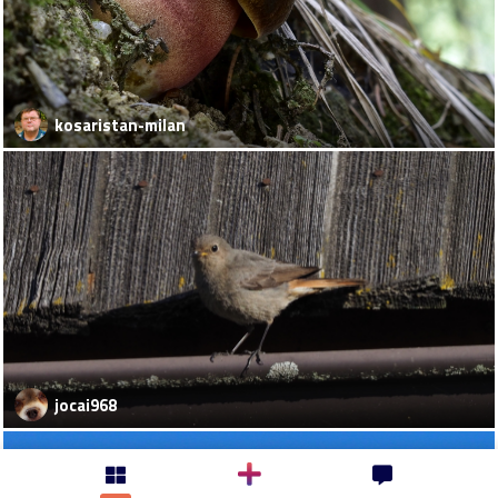
kosaristan-milan
jocai968