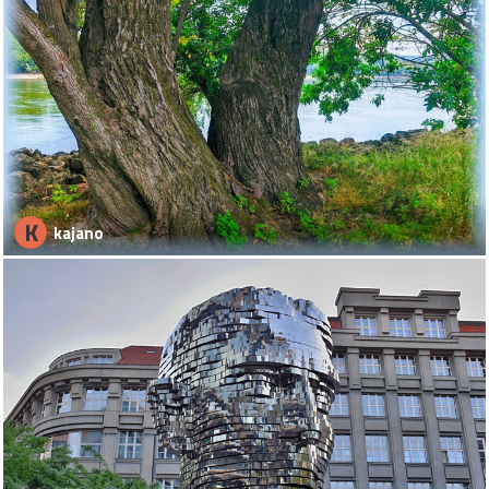
K
kajano