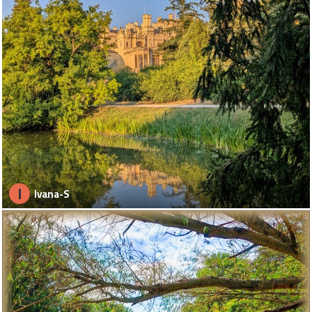
I
Ivana-S