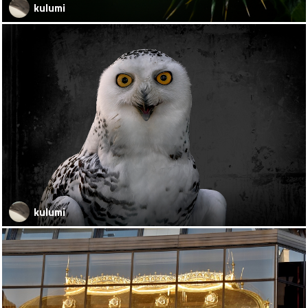
kulumi
kulumi