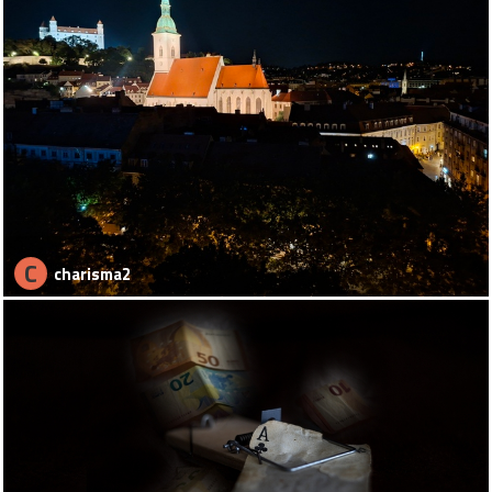
C
charisma2