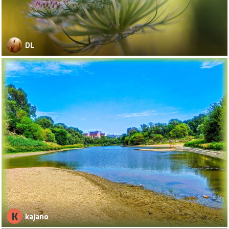
DL
K
kajano