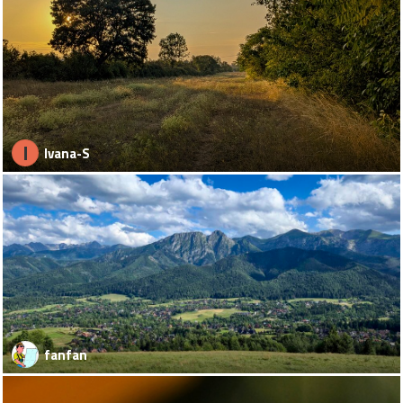
I
Ivana-S
fanfan