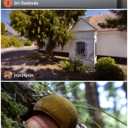
J
Jiri-Svoboda
jojo26jojo