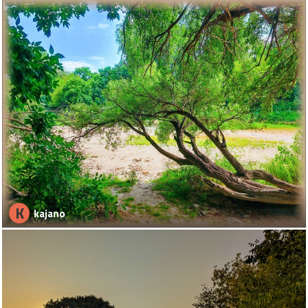
K
kajano