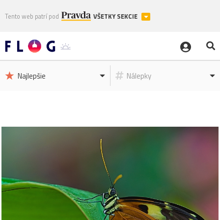
Tento web patrí pod
VŠETKY SEKCIE
Najlepšie
Nálepky