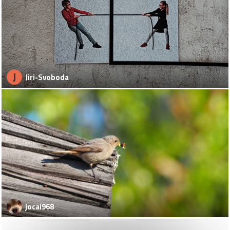
J
Jiri-Svoboda
jocai968