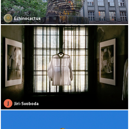
Echinocactus
J
Jiri-Svoboda