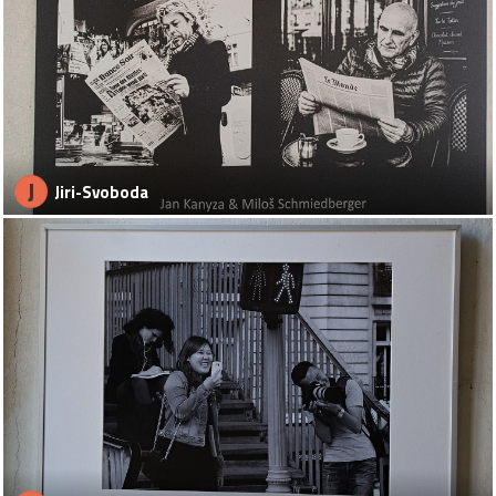
J
Jiri-Svoboda