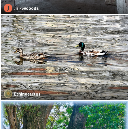
J
Jiri-Svoboda
Echinocactus