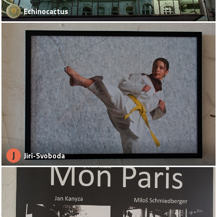
Echinocactus
J
Jiri-Svoboda