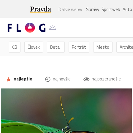
Ďalšie weby:
Správy
Športweb
Auto
ČB
Človek
Detail
Portrét
Mesto
Archit
Kvety
Kvet
Zátišie
Zvieratá
Hmyz
Mot
najlepšie
najnovšie
najpozeranešie