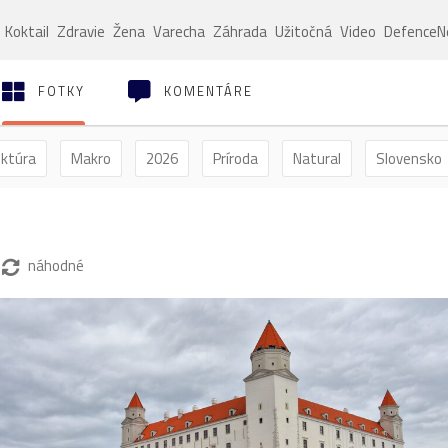
Koktail
Zdravie
Žena
Varecha
Záhrada
Užitočná
Video
Defence
FOTKY
KOMENTÁRE
ektúra
Makro
2026
Príroda
Natural
Slovensko
ýľ
Vtáctvo
Jar
Leto
Jeseň
Zima
náhodné