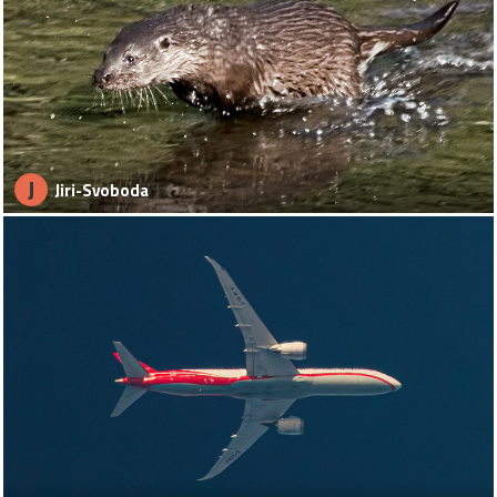
J
Jiri-Svoboda