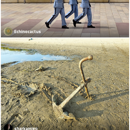
Echinocactus
sharkamigo