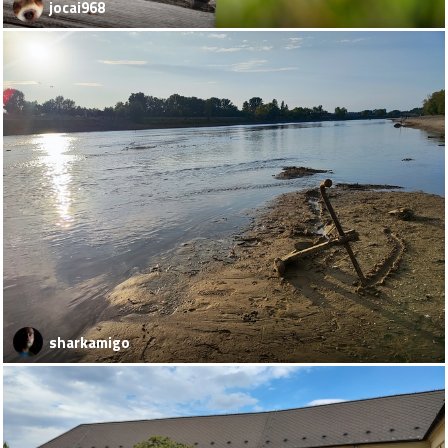
jocai968
sharkamigo