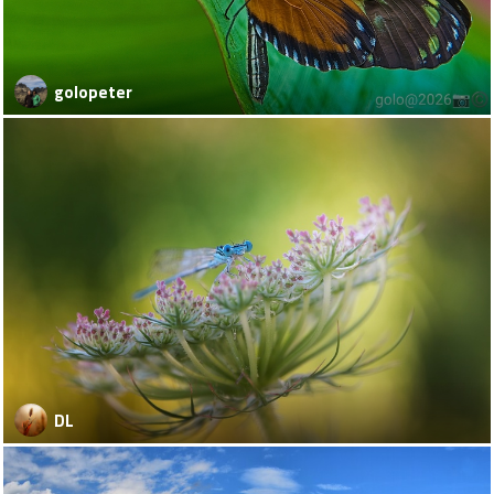
golopeter
DL