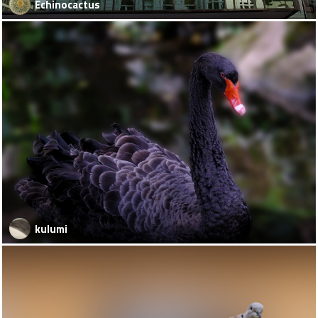
Echinocactus
kulumi