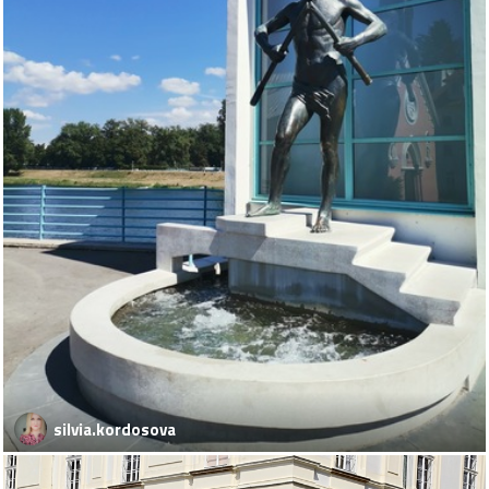
silvia.kordosova