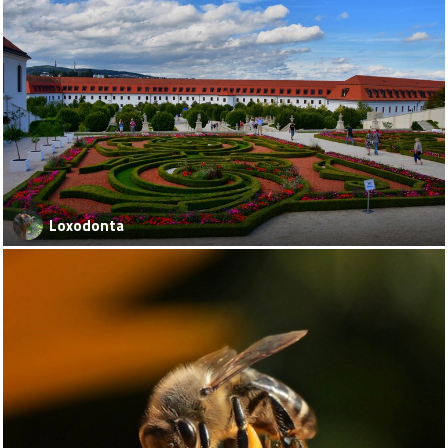
Loxodonta