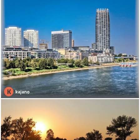
K
kajano