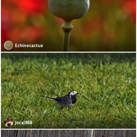
Echinocactus
jocai968