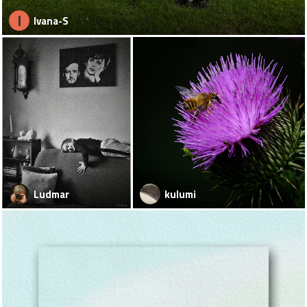
I
Ivana-S
Ludmar
kulumi