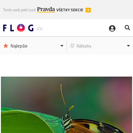
Tento web patrí pod
VŠETKY SEKCIE
Najlepšie
Nálepky