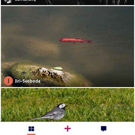
J
Jiri-Svoboda