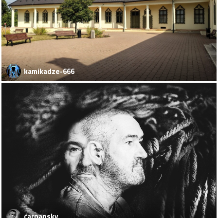
kamikadze-666
carnansky