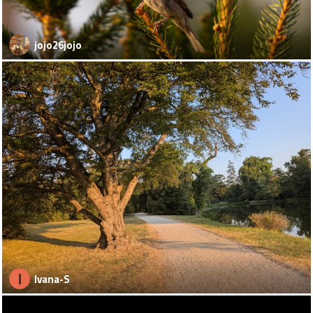
jojo26jojo
I
Ivana-S