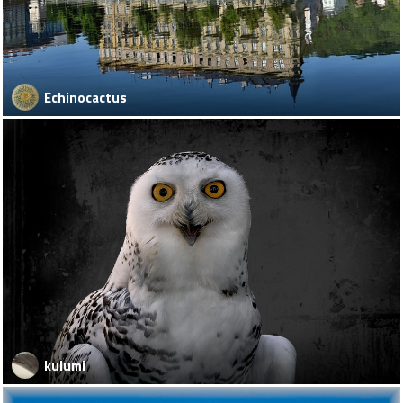
Echinocactus
kulumi