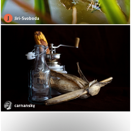
J
Jiri-Svoboda
carnansky