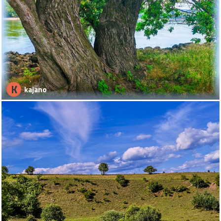
K
kajano