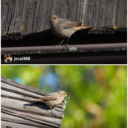
jocai968