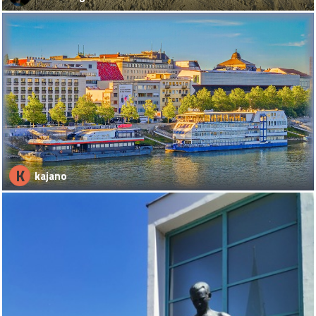
K
kajano