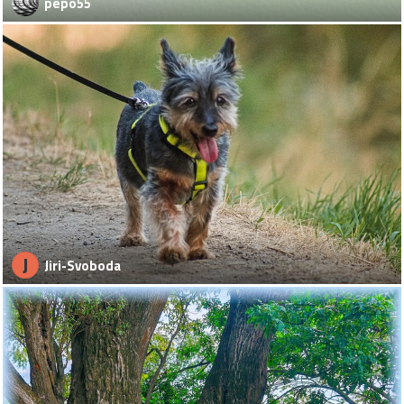
pepo55
J
Jiri-Svoboda