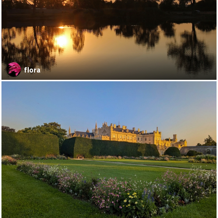
flora