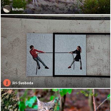
kulumi
J
Jiri-Svoboda