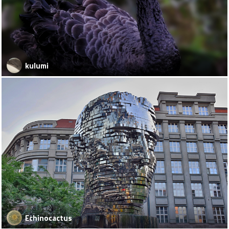
kulumi
Echinocactus