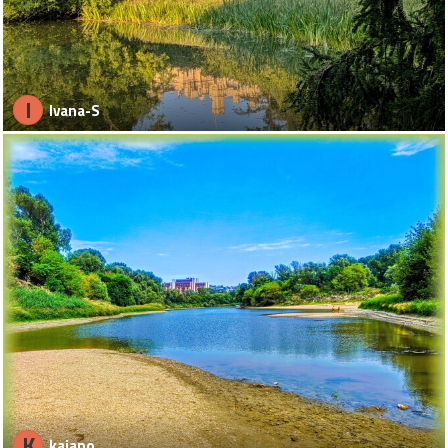
I
Ivana-S
K
kajano