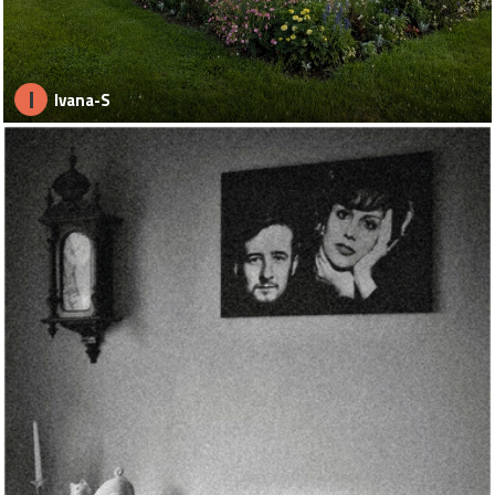
I
Ivana-S