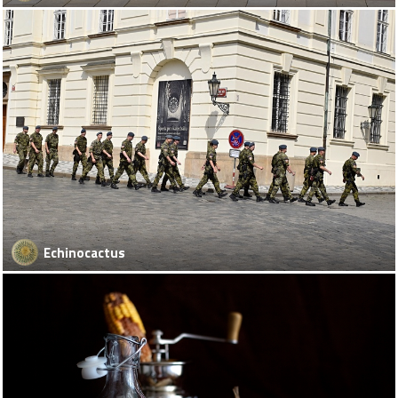
Echinocactus