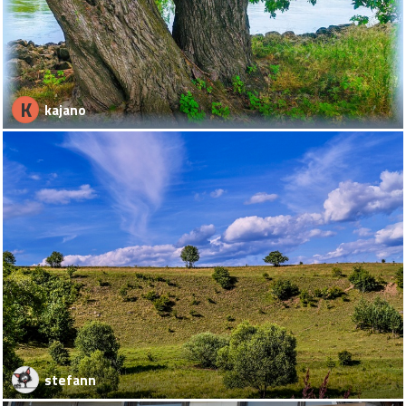
K
kajano
stefann