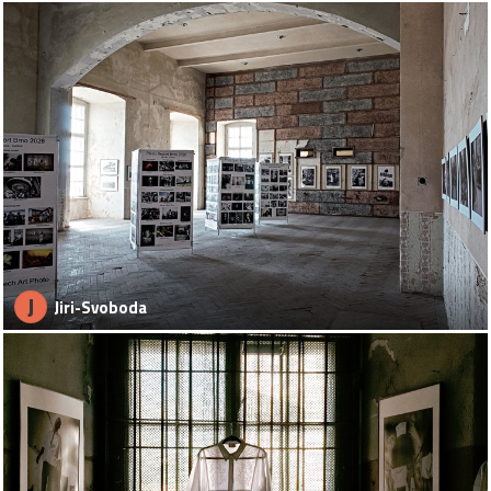
J
Jiri-Svoboda