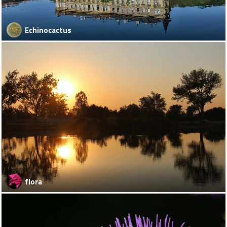
Echinocactus
flora