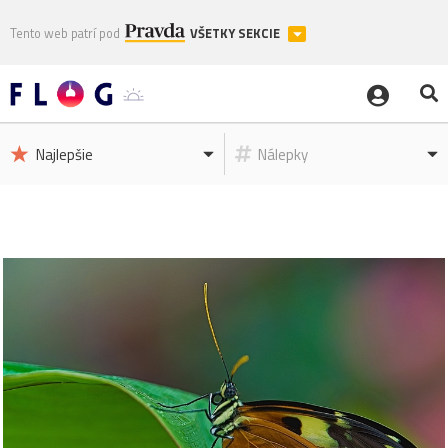
Tento web patrí pod
VŠETKY SEKCIE
Najlepšie
Nálepky