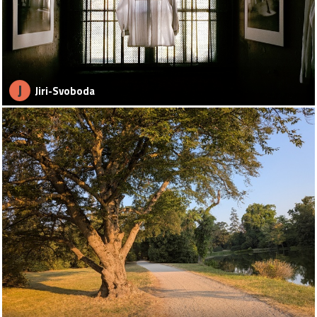
J
Jiri-Svoboda