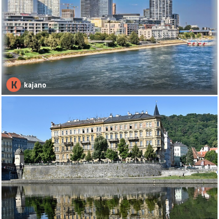
K
kajano