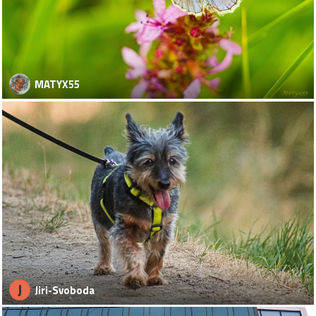
MATYX55
J
Jiri-Svoboda