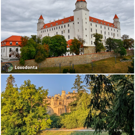
Loxodonta