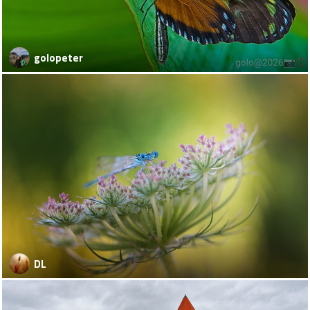
golopeter
DL