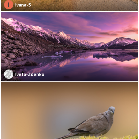
I
Ivana-S
Iveta-Zdenko