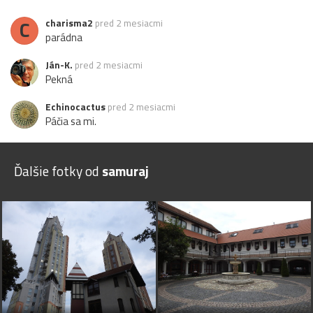
C
charisma2
pred 2 mesiacmi
parádna
Ján-K.
pred 2 mesiacmi
Pekná
Echinocactus
pred 2 mesiacmi
Páčia sa mi.
Ďalšie fotky od
samuraj