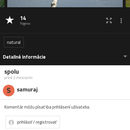
14
flogerov
natural
Detailné informácie
spolu
pred 2 mesiacmi
S
samuraj
Komentár môžu písať iba prihlásení užívatelia.
prihlásiť / registrovať