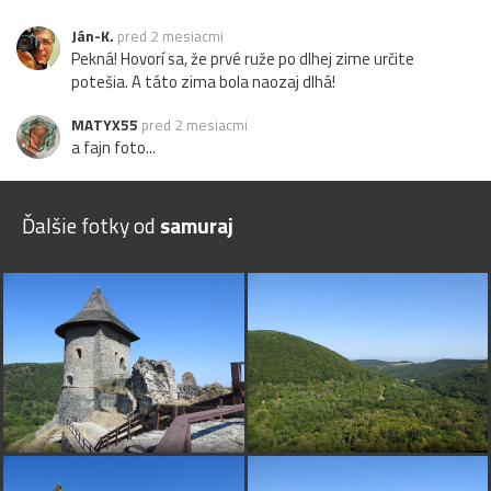
Ján-K.
pred 2 mesiacmi
Pekná! Hovorí sa, že prvé ruže po dlhej zime určite
potešia. A táto zima bola naozaj dlhá!
MATYX55
pred 2 mesiacmi
a fajn foto...
Ďalšie fotky od
samuraj