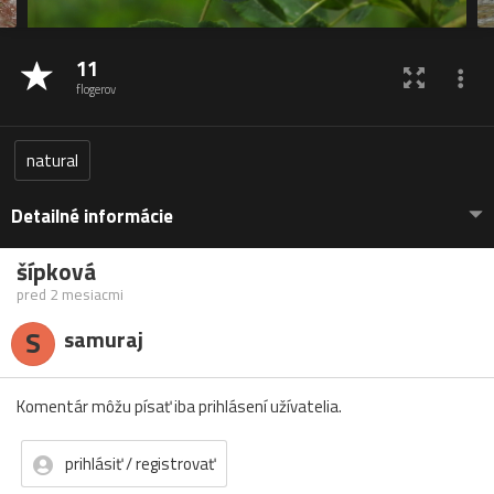
11
flogerov
natural
Detailné informácie
šípková
pred 2 mesiacmi
S
samuraj
Komentár môžu písať iba prihlásení užívatelia.
prihlásiť / registrovať