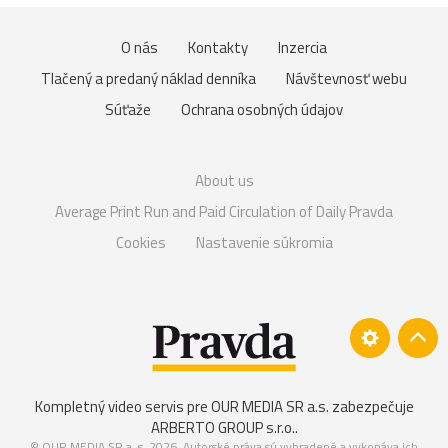
O nás
Kontakty
Inzercia
Tlačený a predaný náklad denníka
Návštevnosť webu
Súťaže
Ochrana osobných údajov
About us
Average Print Run and Paid Circulation of Daily Pravda
Cookies
Nastavenie súkromia
Kompletný video servis pre OUR MEDIA SR a.s. zabezpečuje
ARBERTO GROUP s.r.o.
.
© OUR MEDIA SR a. s. 2026. Autorské práva sú vyhradené a vykonáva ich