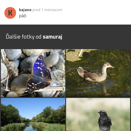
K
kajano
pred 1 mesiacom
páči
Ďalšie fotky od
samuraj