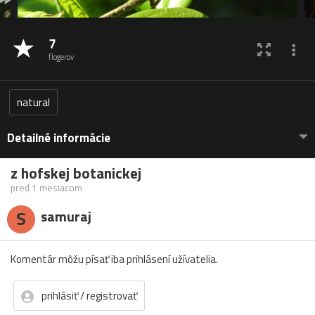
7
flogerov
natural
Detailné informácie
z hofskej botanickej
pred 1 mesiacom
S
samuraj
Komentár môžu písať iba prihlásení užívatelia.
prihlásiť / registrovať