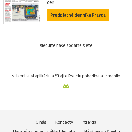
deň
Predplatné denníka Pravda
sledujte naše sociálne siete
stiahnite si aplikáciu a čítajte Pravdu pohodlne aj v mobile
O nás
Kontakty
Inzercia
Tlačený a predaný náklad denníka
Návštevnosť webu