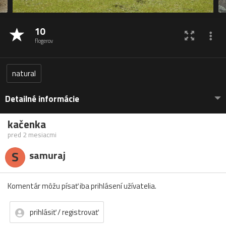
10
flogerov
natural
Detailné informácie
kačenka
pred 2 mesiacmi
S
samuraj
Komentár môžu písať iba prihlásení užívatelia.
prihlásiť / registrovať