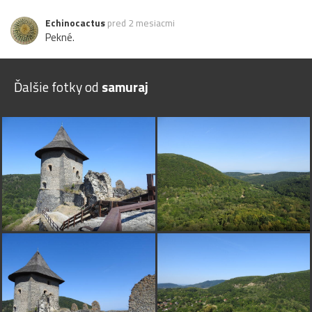
Echinocactus
pred 2 mesiacmi
Pekné.
Ďalšie fotky od
samuraj