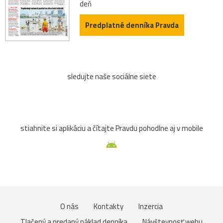
deň
Predplatné denníka Pravda
sledujte naše sociálne siete
stiahnite si aplikáciu a čítajte Pravdu pohodlne aj v mobile
O nás
Kontakty
Inzercia
Tlačený a predaný náklad denníka
Návštevnosť webu