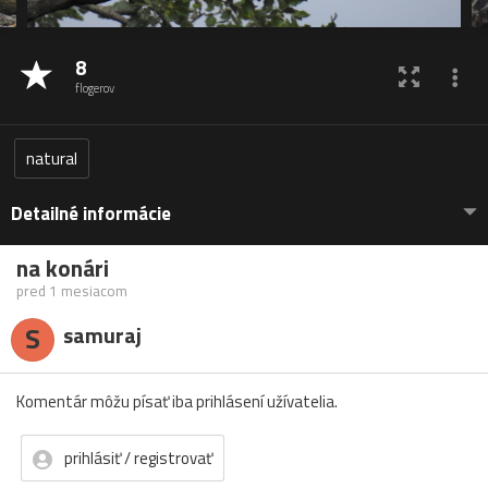
8
flogerov
natural
Detailné informácie
na konári
pred 1 mesiacom
S
samuraj
Komentár môžu písať iba prihlásení užívatelia.
prihlásiť / registrovať