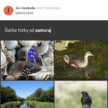
J
Jiri-Svoboda
pred 1 mesiacom
pěkná série
Ďalšie fotky od
samuraj