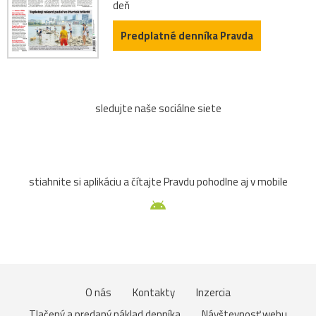
deň
Predplatné denníka Pravda
sledujte naše sociálne siete
stiahnite si aplikáciu a čítajte Pravdu pohodlne aj v mobile
O nás
Kontakty
Inzercia
Tlačený a predaný náklad denníka
Návštevnosť webu