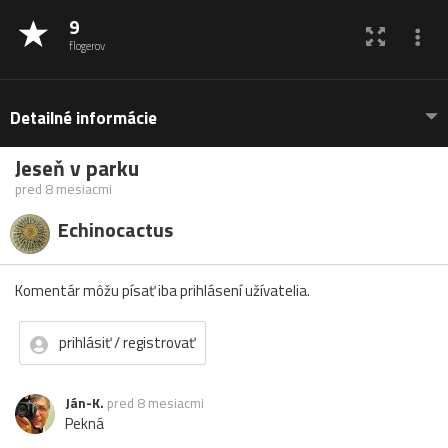
9
flogerov
Detailné informácie
Jeseň v parku
pred 8 mesiacmi
Echinocactus
Komentár môžu písať iba prihlásení užívatelia.
prihlásiť / registrovať
Ján-K.
pred 8 mesiacmi
Pekná