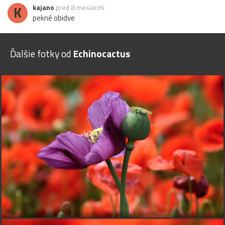
K
kajano
pred 8 mesiacmi
pekné obidve
Ďalšie fotky od
Echinocactus