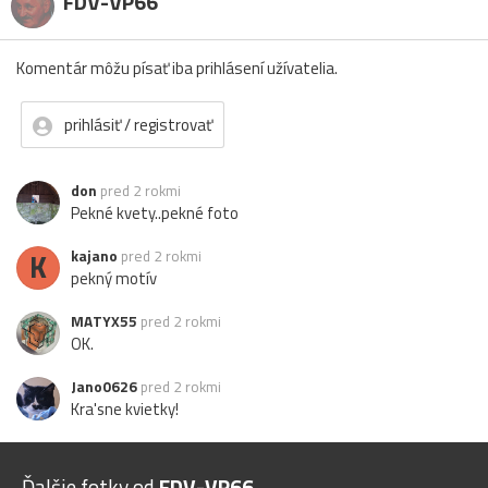
FDV-VP66
Komentár môžu písať iba prihlásení užívatelia.
prihlásiť / registrovať
don
pred 2 rokmi
Pekné kvety..pekné foto
K
kajano
pred 2 rokmi
pekný motív
MATYX55
pred 2 rokmi
OK.
Jano0626
pred 2 rokmi
Kra'sne kvietky!
Ďalšie fotky od
FDV-VP66