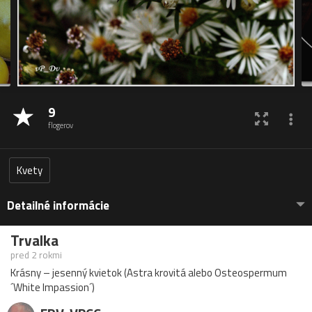
9
flogerov
Kvety
Detailné informácie
Trvalka
pred 2 rokmi
Krásny – jesenný kvietok (Astra krovitá alebo Osteospermum
´White Impassion´)