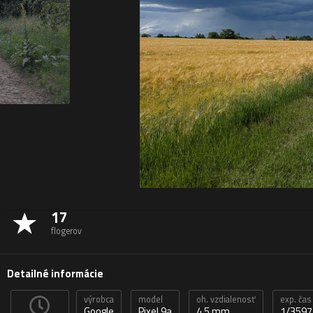
17
flogerov
Detailné informácie
výrobca
model
oh. vzdialenosť
exp. čas
Google
Pixel 9a
4,5 mm
1/3597