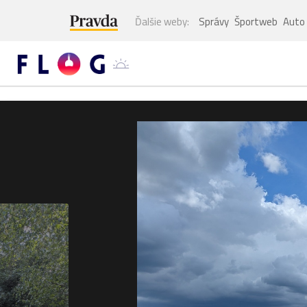
Ďalšie weby:
Správy
Športweb
Auto