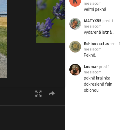
K
mesiacom
veľmi pekná
MATYX55
pred 1
mesiacom
vydarená letná...
Echinocactus
pred 1
mesiacom
Pekné.
Ludmar
pred 1
mesiacom
pekná krajinka
dokreslená fajn
oblohou