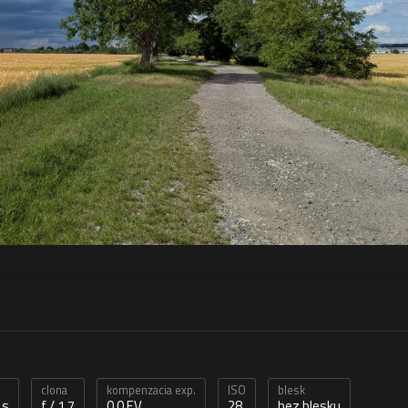
clona
kompenzacia exp.
ISO
blesk
 s
f / 1,7
0,0 EV
28
bez blesku