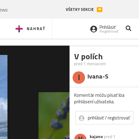
News
VŠETKY SEKCIE
Prihlásiť
NAHRAŤ
Registrovať
V polích
pred 1 mesiacom
I
Ivana-S
Komentár môžu písať iba
prihlásení užívatelia.
prihlásiť / registrovať
kajano
pred 1