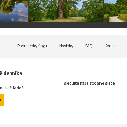
Podmienky flogu
Novinky
FAQ
Kontakt
né denníka
sledujte naše sociálne siete
 na každý deň
a