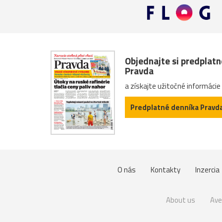
Objednajte si predplat
Pravda
a získajte užitočné informácie
Predplatné denníka Pravd
O nás
Kontakty
Inzercia
About us
Ave