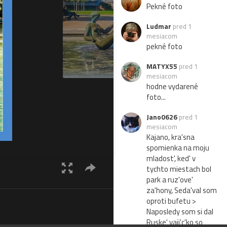
Pekné foto
Ludmar
pred 1
mesiacom
pekné foto
MATYX55
pred 1
mesiacom
hodne vydarené
foto...
Jano0626
pred 1
mesiacom
Kajano, kra'sna
spomienka na moju
mladost', ked' v
tychto miestach bol
park a ruz'ove'
za'hony, Seda'val som
oproti bufetu >
Naposledy som si dal
Ruske' vaji'c'ko so