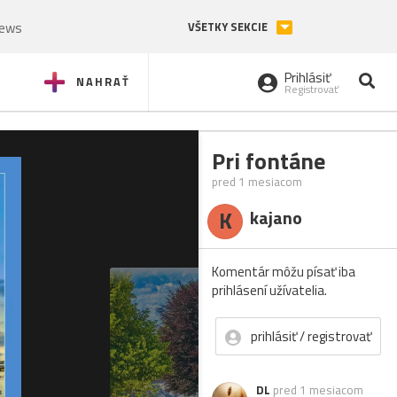
News
VŠETKY SEKCIE
Prihlásiť
NAHRAŤ
Registrovať
Pri fontáne
pred 1 mesiacom
K
kajano
Komentár môžu písať iba
prihlásení užívatelia.
prihlásiť / registrovať
DL
pred 1 mesiacom