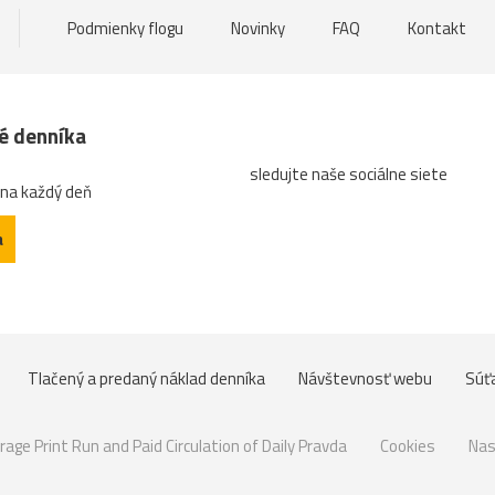
Podmienky flogu
Novinky
FAQ
Kontakt
né denníka
sledujte naše sociálne siete
 na každý deň
a
Tlačený a predaný náklad denníka
Návštevnosť webu
Súť
rage Print Run and Paid Circulation of Daily Pravda
Cookies
Nas