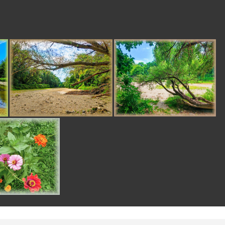
slany'm roz'kom a
zapi'jal k tomu
malinovku. Bolo to v
lete 1957. Na jar
1958, som musel
navz'dy rodne' mesto
moje opustit'...
golopeter
pred 1
mesiacom
👍📷