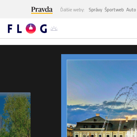
Ďalšie weby:
Správy
Športweb
Auto