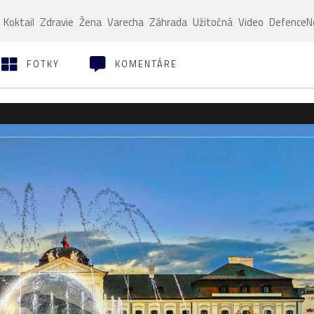
Koktail
Zdravie
Žena
Varecha
Záhrada
Užitočná
Video
Defence
FOTKY
KOMENTÁRE