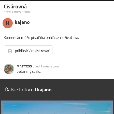
Cisárovná
pred 1 mesiacom
K
kajano
Komentár môžu písať iba prihlásení užívatelia.
prihlásiť / registrovať
MATYX55
pred 1 mesiacom
vydarený cvak...
Ďalšie fotky od
kajano