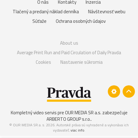
O nás
Kontakty
Inzercia
Tlačený a predaný náklad denníka
Návštevnosť webu
Súťaže
Ochrana osobných údajov
About us
Average Print Run and Paid Circulation of Daily Pravda
Cookies
Nastavenie súkromia
Kompletný video servis pre OUR MEDIA SR a.s. zabezpečuje
ARBERTO GROUP s.r.o.
.
© OUR MEDIA SR a. s. 2026. Autorské práva sú vyhradené a vykonáva ich
vydavateľ,
viac info
.