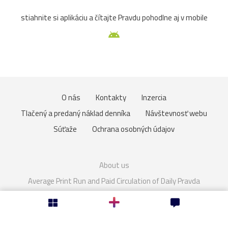
Haná
Hofburg
Kroměříž
Melk
most
NKP
stiahnite si aplikáciu a čítajte Pravdu pohodlne aj v mobile
sochy
trhy
večer
Veľká_noc
Vianoce2025
17.stor.
18.stor.
arcibiskupstvo
kaštieľ
MáriaTerézia
pudlík
Sasko
výstava
zima
O nás
Kontakty
Inzercia
Tlačený a predaný náklad denníka
Návštevnosť webu
zvieratá
brána
Drezden
Eurovea
Graz
Súťaže
Ochrana osobných údajov
hradby
kaplnka
kapucíni
Karlova_Ves
About us
krajina
Malacky
Medolandia
Most_SNP
pes
Average Print Run and Paid Circulation of Daily Pravda
radnica
ruže
Ružinov
baroková_záhrada
Cookies
Nastavenie súkromia
Bory-Vár
cintorín
deti
Fontány
františkáni