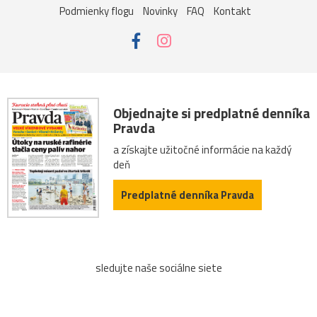
Podmienky flogu
Novinky
FAQ
Kontakt
Danubiana
Pezinok
renesancia
Trnava
dom
kúpele
námestie
palác
Alpy
Dolná_Krupá
Mariánka
Albertína
Baden
katedrála
zoo
Objednajte si predplatné denníka
Pravda
Habsburgovci
múzeum
rieka
Salzburg
a získajte užitočné informácie na každý
Stoličný_Belehrad
Zwettl
antika
DolnéRakúsko
deň
Predplatné denníka Pravda
Nemecko
rozárium
secesia
Staré_Mesto
balkón
Brno
Draždiak
Grafenegg
sledujte naše sociálne siete
Hlavné_námestie
Linz
Olomouc
Schlosshof
stromy
Székesfehérvár
Trenčín
Čunovo