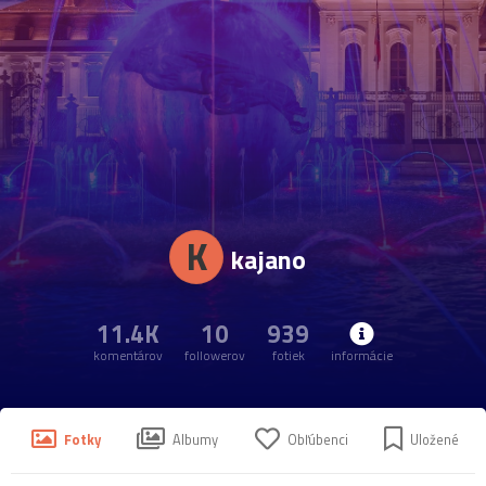
K
kajano
11.4K
10
939
komentárov
followerov
fotiek
informácie
Fotky
Albumy
Obľúbenci
Uložené