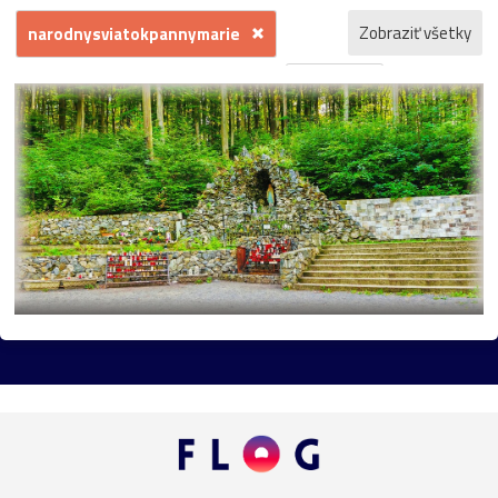
Zobraziť všetky
narodnysviatokpannymarie
Slovensko
Bratislava
Rakúsko
mesto
príroda
Viedeň
Česko
Dunaj
architektúra
barok
kvety
hrad
záhrada
kostol
Morava
Praha
zámok
jeseň
fontána
kláštor
Maďarsko
park
galéria
gotika
Mariazell
UNESCO
Vianoce
socha
bazilika
Devín
Horehronie
Petržalka
Štajersko
Šumiac
Botanická_záhrada