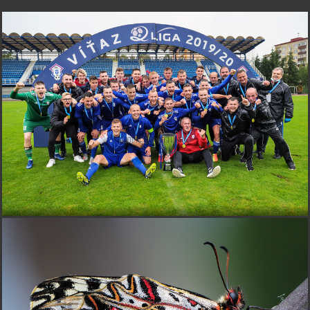
Ján-K.
pred 1 rokom
Pekný!
Loxodonta
pred 1 rokom
Páči