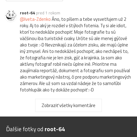
root-64
pred 1 rokom
@Iveta-Zdenko
Áno, to píšem a tebe vysvetľujem už 2
roky. Aj to aký je rozdiel v štýloch fotenia. Ty si ale idiot,
ktorí to nedokáže pochopiť. Moje fotografie tu sú
väčšinou iba turistické cvaky. Určite sú ale menej gýčové
ako tvoje :-D Nevznikajú za účelom zisku, ale majú úplne
iný zmysel. Ani to nedokážeš pochopiť, ako nechápeš to,
že fotografia nie je len zisk, gýč a krajinka. Ja som ako
aktívny fotograf robil niečo úplne iné. Prioritne ma
zaujímala reportáž, dokument a fotografiu som používal
ako marketingový nástroj, či pre podporu marketingových
zámerov. Ale už som sa vzdal nádeje že to samoľúbi
fotohlupák ako ty dokáže pochopiť :-D
Iveta-Zdenko
pred 1 rokom
Zobraziť všetky komentáre
Nevidim ziadny dovod zdoraznovat na tvojich
fotografiach, ze je to turisticky cvak, nakolko vsetky
tvoje spadaju do tejto kategorie. A podpisy... to je uz ina
kategoria :)
Ďalšie fotky od
root-64