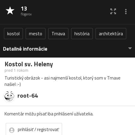
13
flogerov
kostol
mesto
Trnava
história
architektúra
Detailné informácie
Kostol sv. Heleny
pred 1 rokom
Turistický obrázok - asi najmenší kostol, ktorý som v Trnave
našiel :-)
root-64
Komentár môžu písať iba prihlásení užívatelia.
prihlásiť / registrovať