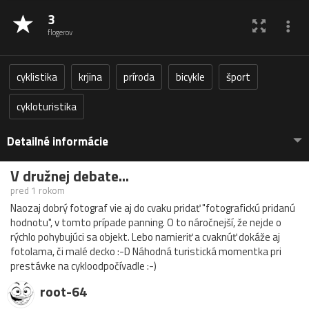
3
flogerov
cyklistika
krjina
príroda
bicykle
šport
cykloturistika
Detailné informácie
V družnej debate...
pred 1 rokom
Naozaj dobrý fotograf vie aj do cvaku pridať "fotografickú pridanú
hodnotu", v tomto prípade panning. O to náročnejší, že nejde o
rýchlo pohybujúci sa objekt. Lebo namieriť a cvaknúť dokáže aj
fotolama, či malé decko :-D Náhodná turistická momentka pri
prestávke na cykloodpočívadle :-)
root-64