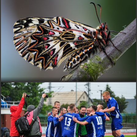
Iveta-Zdenko
pred 1 rokom
Tak toto je iny profesional ... este ze ten vodoznak sa pri
tom panningu nerozmazal... :)))