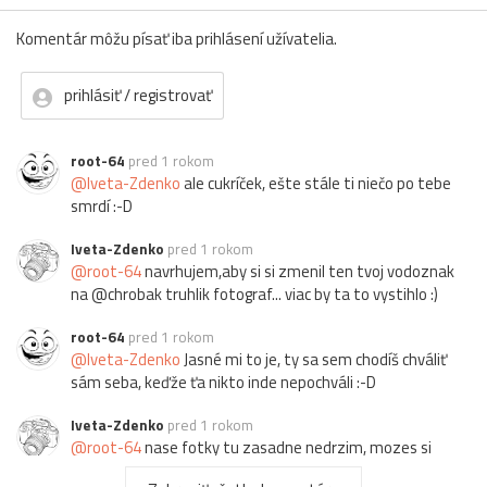
Komentár môžu písať iba prihlásení užívatelia.
prihlásiť / registrovať
root-64
pred 1 rokom
@Iveta-Zdenko
ale cukríček, ešte stále ti niečo po tebe
smrdí :-D
Iveta-Zdenko
pred 1 rokom
@root-64
navrhujem,aby si si zmenil ten tvoj vodoznak
na @chrobak truhlik fotograf... viac by ta to vystihlo :)
root-64
pred 1 rokom
@Iveta-Zdenko
Jasné mi to je, ty sa sem chodíš chváliť
sám seba, keďže ťa nikto inde nepochváli :-D
Iveta-Zdenko
pred 1 rokom
@root-64
nase fotky tu zasadne nedrzim, mozes si
objednat z nasej website. Prajem yi este vels