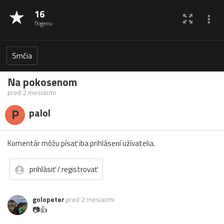
16
flogerov
Srnčia
Na pokosenom
pred 2 mesiacmi
P
palol
Komentár môžu písať iba prihlásení užívatelia.
prihlásiť / registrovať
golopeter
pred 2 mesiacmi
📷👍