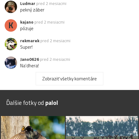
Ludmar
pred 2 mesiacmi
pekný záber
K
kajano
pred 2 mesiacmi
pózuje
rekmarek
pred 2 mesiacmi
Super!
Jano0626
pred 2 mesiacmi
Na'dhera!
Zobraziť všetky komentáre
Ďalšie fotky od
palol