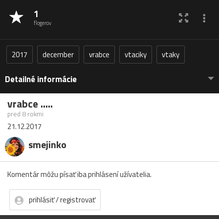
1
flogerov
2017
december
vrabce
vtaciky
vtaky
Detailné informácie
vrabce .....
pred 8 rokmi
21.12.2017
smejinko
Komentár môžu písať iba prihlásení užívatelia.
prihlásiť / registrovať