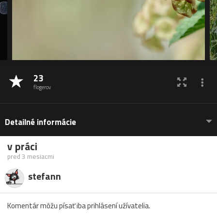
23
flogerov
Detailné informácie
v práci
pred 3 mesiacmi
stefann
Komentár môžu písať iba prihlásení užívatelia.