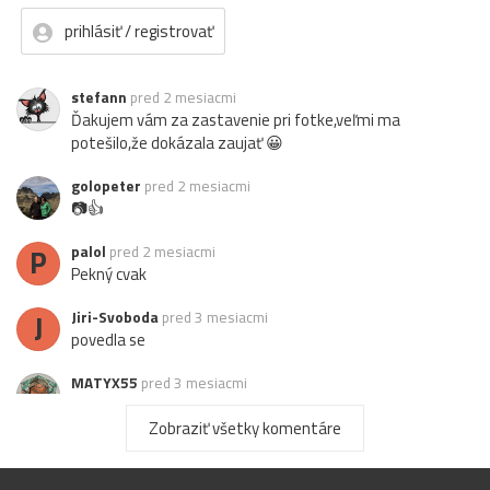
prihlásiť / registrovať
stefann
pred 2 mesiacmi
Ďakujem vám za zastavenie pri fotke,veľmi ma
potešilo,že dokázala zaujať 😀
golopeter
pred 2 mesiacmi
📷👍
P
palol
pred 2 mesiacmi
Pekný cvak
J
Jiri-Svoboda
pred 3 mesiacmi
povedla se
MATYX55
pred 3 mesiacmi
paráda vydarená...
Zobraziť všetky komentáre
K
kajano
pred 3 mesiacmi
páči