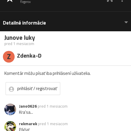
flogerov
Detailné informácie
Junove luky
pred 1 mesiacom
Z
Zdenka-D
Komentár môžu písať iba prihlásení užívatelia.
prihlásiť / registrovať
Jano0626
pred 1 mesiacom
Kra'sa...
rekmarek
pred 1 mesiacom
Páčia!