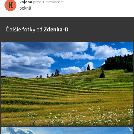
K
kajano
pred 1 mesiacom
pekná
Ďalšie fotky od
Zdenka-D