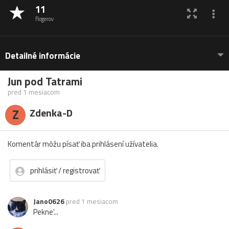
11
flogerov
Detailné informácie
Jun pod Tatrami
pred 1 mesiacom
Z
Zdenka-D
Komentár môžu písať iba prihlásení užívatelia.
prihlásiť / registrovať
Jano0626
pred 1 mesiacom
Pekne'...