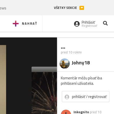
News
VŠETKY SEKCIE
Prihlásiť
NAHRAŤ
Registrovať
...
pred 10 rokmi
Johny18
Komentár môžu písať iba
prihlásení užívatelia.
prihlásiť / registrovať
Inkognito
pred 10