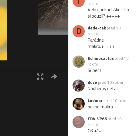
I
rokmi
Velmi pekne! Ake sklo
si pouzil? +++++
D
dede-cek
pred 10
rokmi
Parádne
makro.+++++
Echinocactus
pred 10
rokmi
Super !
duzo
pred 10 rokmi
Nádherný detail.
Ludmar
pred 10 rokmi
pekné makro
FDV-VP66
pred 10
rokmi
OK +*+