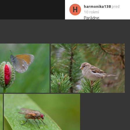
H
harmonika138
pred
10 rokmi
Parádne.
J
jully
pred 10 rokmi
krása
B
batles
pred 10 rokmi
Excelentné
kajka
pred 10 rokmi
super!