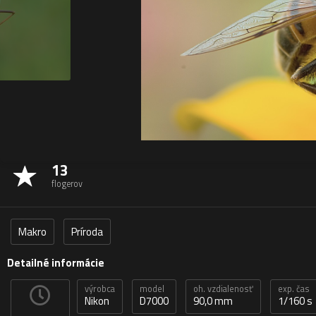
13
flogerov
Makro
Príroda
Detailné informácie
výrobca
model
oh. vzdialenosť
exp. čas
Nikon
D7000
90,0 mm
1/160 s