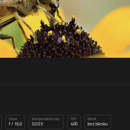
clona
kompenzacia exp.
ISO
blesk
f / 16,0
0,0 EV
400
bez blesku