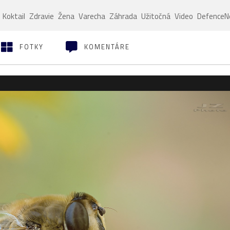
Koktail
Zdravie
Žena
Varecha
Záhrada
Užitočná
Video
Defence
FOTKY
KOMENTÁRE