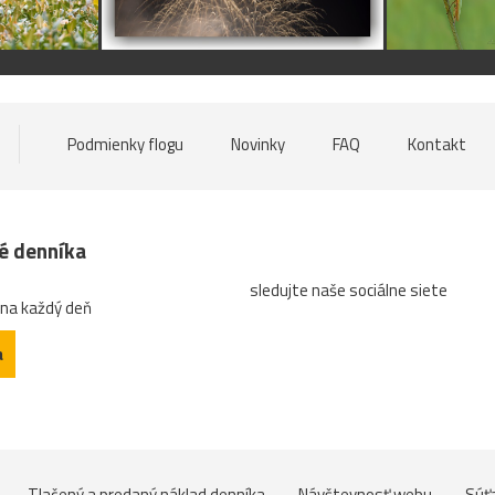
Podmienky flogu
Novinky
FAQ
Kontakt
né denníka
sledujte naše sociálne siete
 na každý deň
a
Tlačený a predaný náklad denníka
Návštevnosť webu
Súť