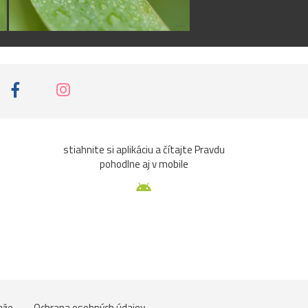
stiahnite si aplikáciu a čítajte Pravdu
pohodlne aj v mobile
aže
Ochrana osobných údajov