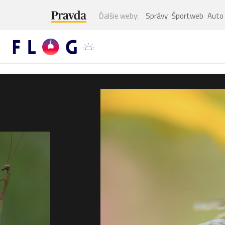
Ďalšie weby:
Správy
Športweb
Auto