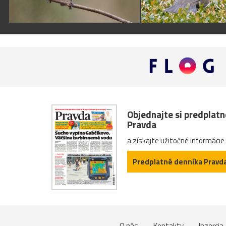
Objednajte si predplat
Pravda
a získajte užitočné informácie
Predplatné denníka Pravd
O nás
Kontakty
Inzercia