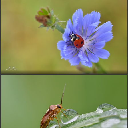
J
J.BOND
pred 10 rokmi
+++