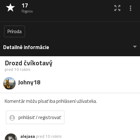
17
flogerov
Príroda
Detailné informácie
Drozd čvíkotavý
pred 10 rokmi
Johny18
Komentár môžu písať iba prihlásení užívatelia.
prihlásiť / registrovať
alejasa
pred 10 rokmi