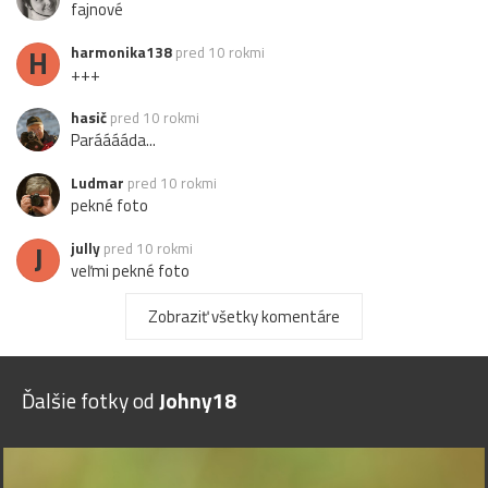
fajnové
H
harmonika138
pred 10 rokmi
+++
hasič
pred 10 rokmi
Parááááda...
Ludmar
pred 10 rokmi
pekné foto
J
jully
pred 10 rokmi
veľmi pekné foto
duzo
pred 10 rokmi
Zobraziť všetky komentáre
Paráda.
alentica
pred 10 rokmi
Ďalšie fotky od
Johny18
pekná fotka
Copaty
pred 10 rokmi
pekný