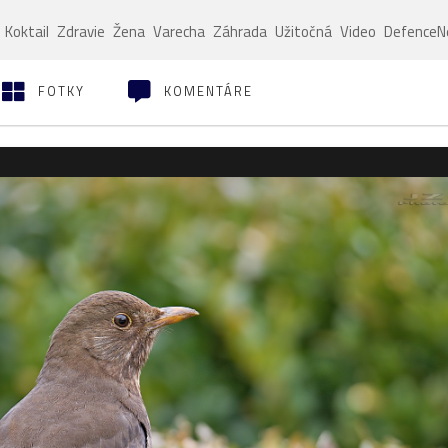
Koktail
Zdravie
Žena
Varecha
Záhrada
Užitočná
Video
Defence
FOTKY
KOMENTÁRE