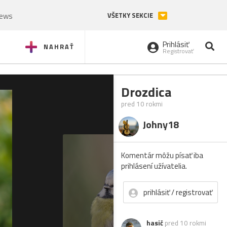
News
VŠETKY SEKCIE
Prihlásiť
NAHRAŤ
Registrovať
Drozdica
pred 10 rokmi
Johny18
Komentár môžu písať iba
prihlásení užívatelia.
prihlásiť / registrovať
hasič
pred 10 rokmi