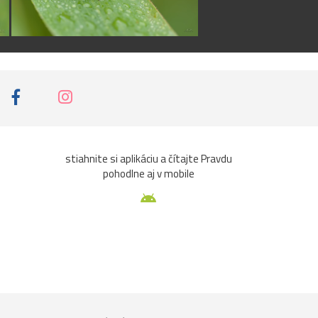
H
harmonika138
pred
10 rokmi
Pekná fotka.
J
J.BOND
pred 10 rokmi
výborna ...
stiahnite si aplikáciu a čítajte Pravdu
pohodlne aj v mobile