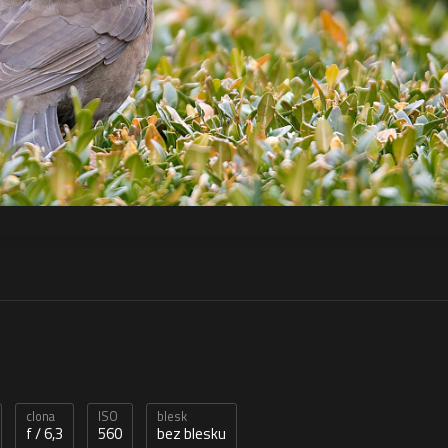
clona
ISO
blesk
f / 6,3
560
bez blesku