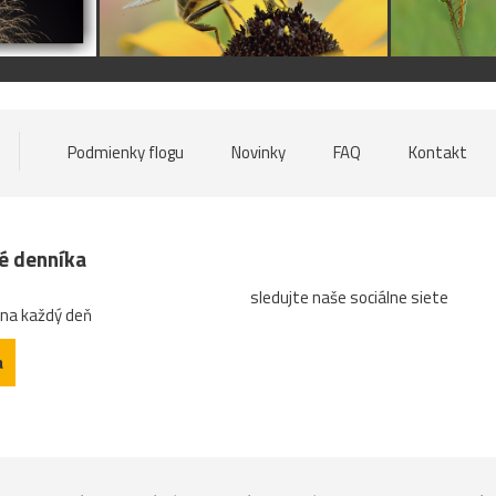
Podmienky flogu
Novinky
FAQ
Kontakt
né denníka
sledujte naše sociálne siete
 na každý deň
a