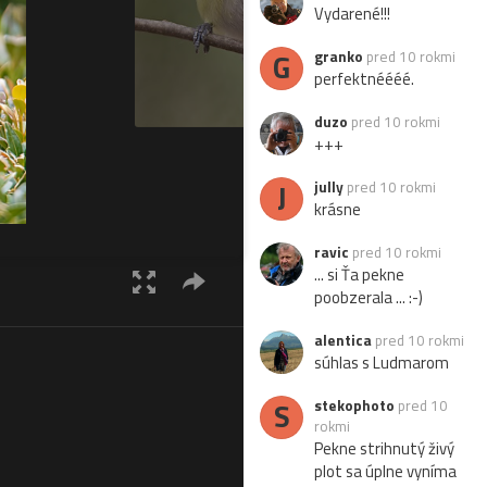
Vydarené!!!
G
granko
pred 10 rokmi
perfektnéééé.
duzo
pred 10 rokmi
+++
J
jully
pred 10 rokmi
krásne
ravic
pred 10 rokmi
... si Ťa pekne
poobzerala ... :-)
alentica
pred 10 rokmi
súhlas s Ludmarom
S
stekophoto
pred 10
rokmi
Pekne strihnutý živý
plot sa úplne vyníma