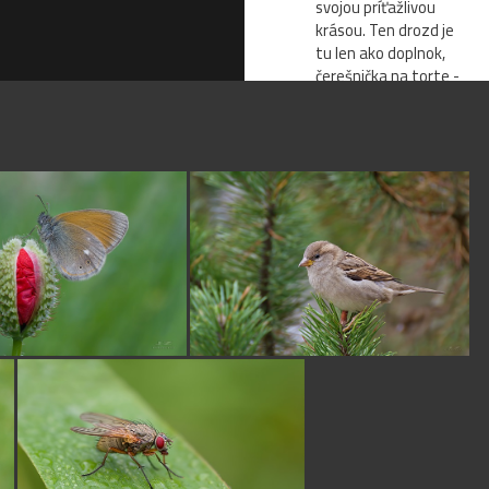
svojou príťažlivou
krásou. Ten drozd je
tu len ako doplnok,
čerešnička na torte -
tvorčí skvost na 500-
kový art.
Ludmar
pred 10 rokmi
Nádherný obrázok aj
po technickej stránke.
jupis
pred 10 rokmi
pekná
D
dede-cek
pred 10
rokmi
Pekná "pani drozdová
"+++++
stefann
pred 10 rokmi
Pekná