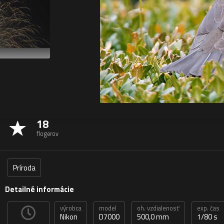
18
flogerov
Príroda
Detailné informácie
výrobca
model
oh. vzdialenosť
exp. čas
Nikon
D7000
500,0 mm
1/80 s