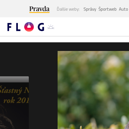
Ďalšie weby:
Správy
Športweb
Auto