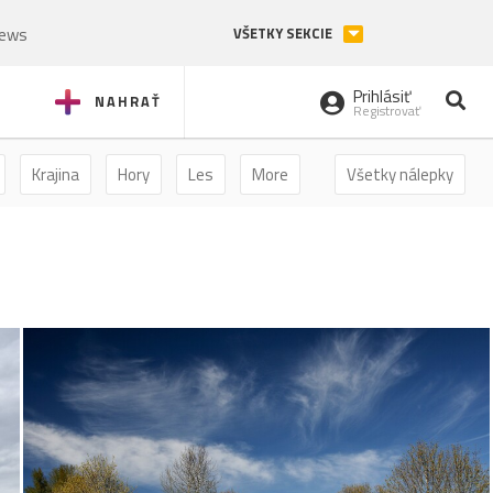
News
VŠETKY SEKCIE
Prihlásiť
NAHRAŤ
Registrovať
Krajina
Hory
Les
More
Všetky nálepky