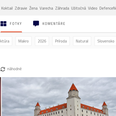
Koktail
Zdravie
Žena
Varecha
Záhrada
Užitočná
Video
Defence
FOTKY
KOMENTÁRE
ektúra
Makro
2026
Príroda
Natural
Slovensko
ýľ
Vtáctvo
Jar
Leto
Jeseň
Zima
náhodné