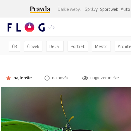
Ďalšie weby:
Správy
Športweb
Auto
ČB
Človek
Detail
Portrét
Mesto
Archit
Kvety
Kvet
Zátišie
Zvieratá
Hmyz
Mot
najlepšie
najnovšie
najpozeranešie