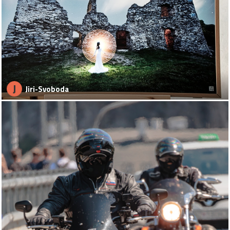
J
Jiri-Svoboda