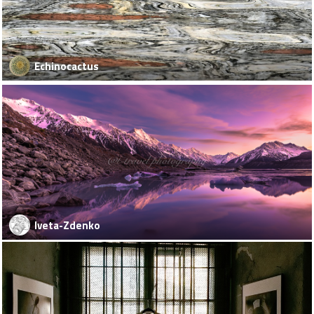
Echinocactus
Iveta-Zdenko