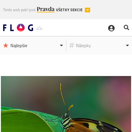
Tento web patrí pod
VŠETKY SEKCIE
Najlepšie
Nálepky