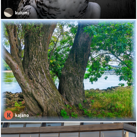
kulumi
K
kajano