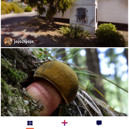
jojo26jojo
kosaristan-milan