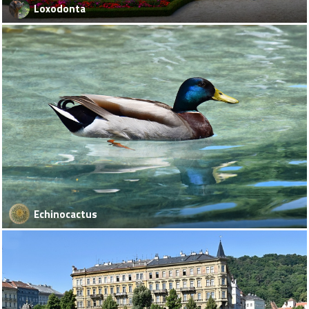
Loxodonta
Echinocactus