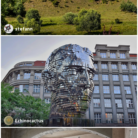
stefann
Echinocactus