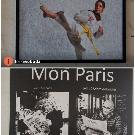
J
Jiri-Svoboda