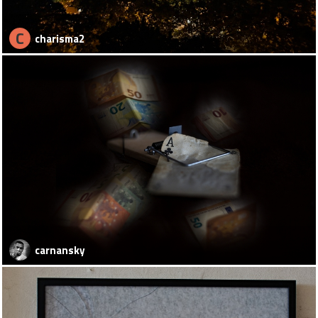
C
charisma2
carnansky