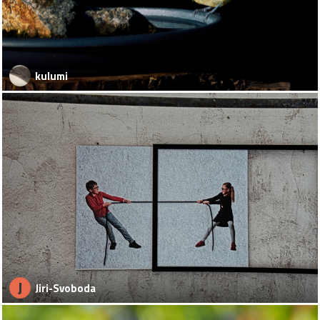
kulumi
J
Jiri-Svoboda