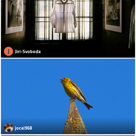
J
Jiri-Svoboda
jocai968