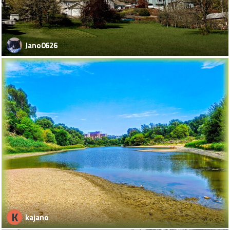
Jano0626
K
kajano