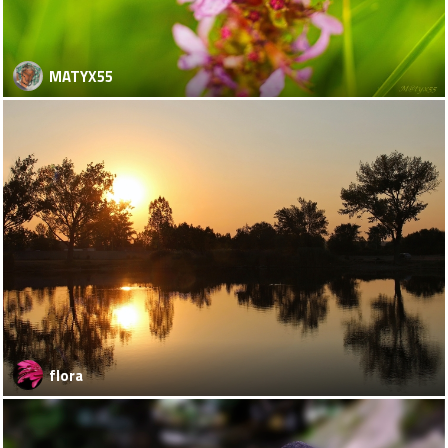
MATYX55
flora