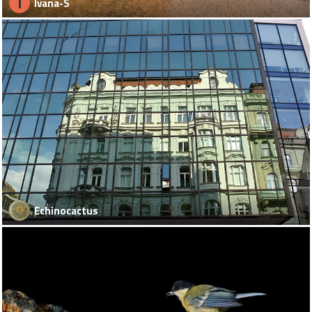
I
Ivana-S
Echinocactus