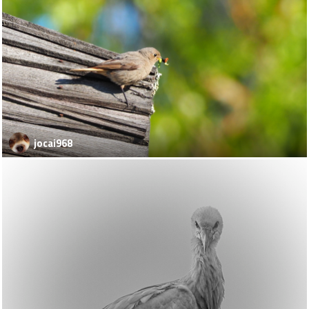
jocai968