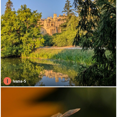
I
Ivana-S