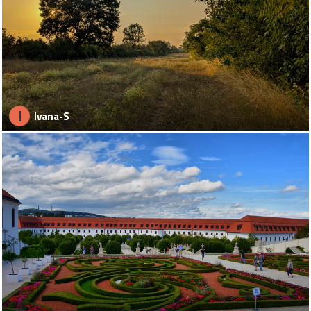
I
Ivana-S