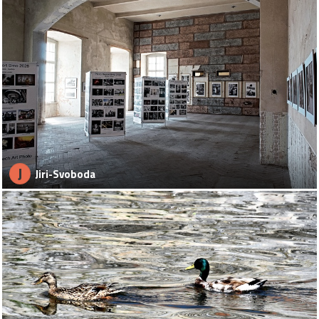
J
Jiri-Svoboda