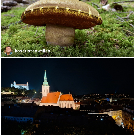
kosaristan-milan