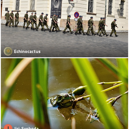
Echinocactus
J
Jiri-Svoboda