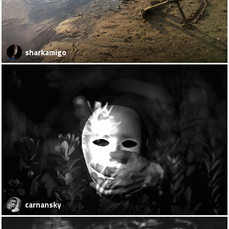
sharkamigo
carnansky