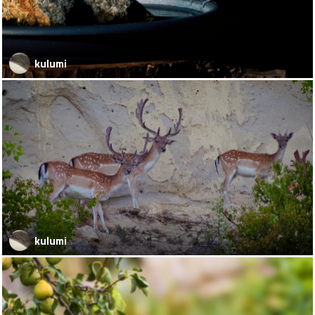
kulumi
kulumi