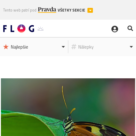
Tento web patrí pod
VŠETKY SEKCIE
Najlepšie
Nálepky