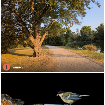
I
Ivana-S