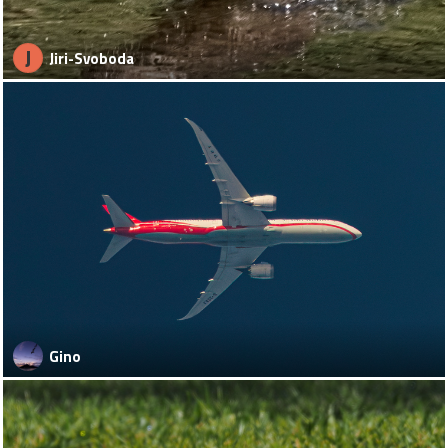
J
Jiri-Svoboda
Gino