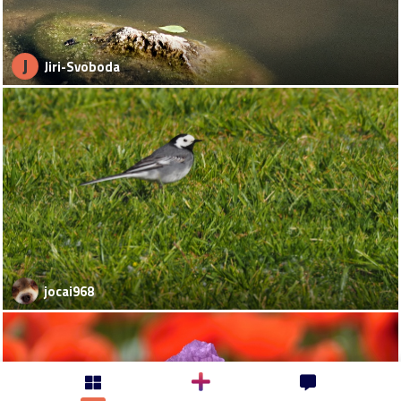
J
Jiri-Svoboda
jocai968