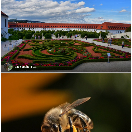
Loxodonta