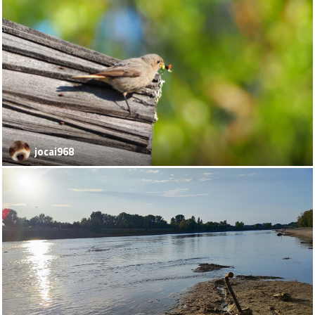
jocai968