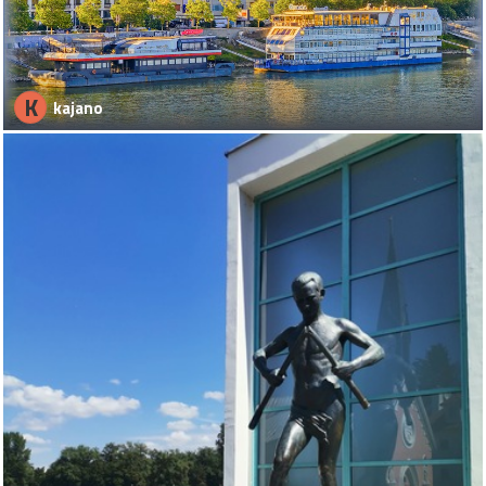
K
kajano