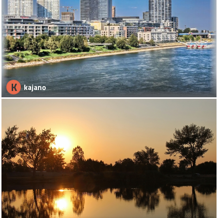
K
kajano