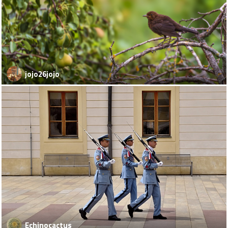
jojo26jojo
Echinocactus