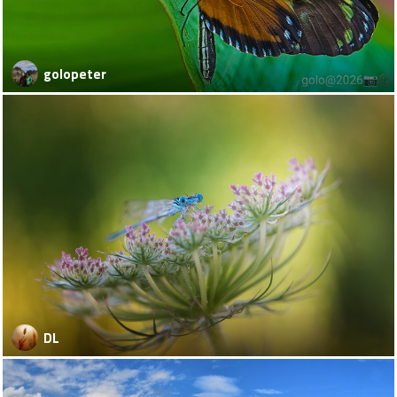
golopeter
DL