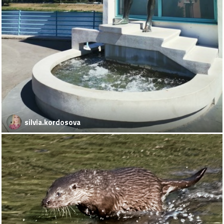
silvia.kordosova