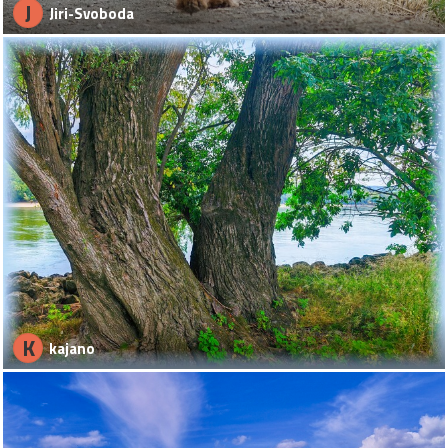
J
Jiri-Svoboda
K
kajano