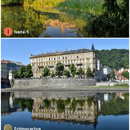
I
Ivana-S
Echinocactus