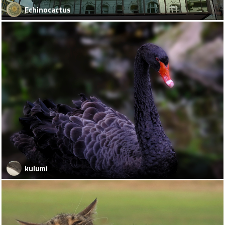
Echinocactus
kulumi