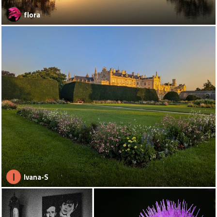
flora
I
Ivana-S