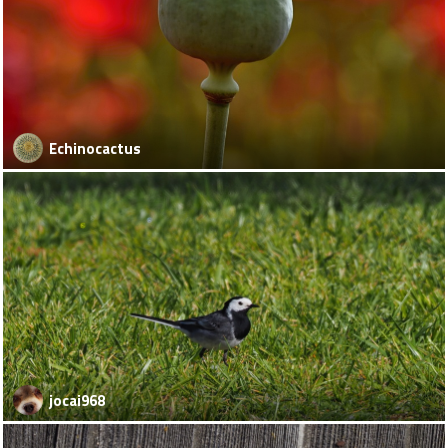
Echinocactus
jocai968