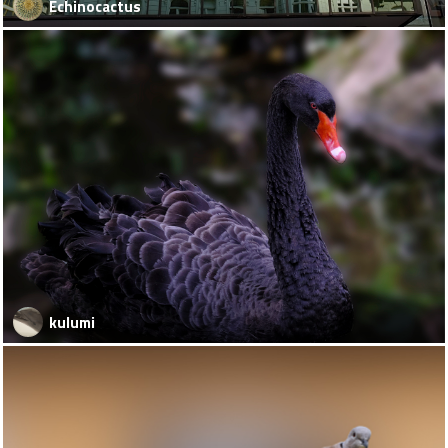
Echinocactus
kulumi