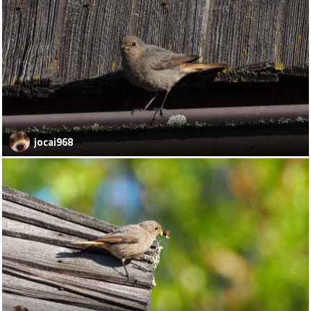
jocai968