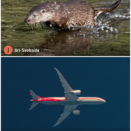
J
Jiri-Svoboda