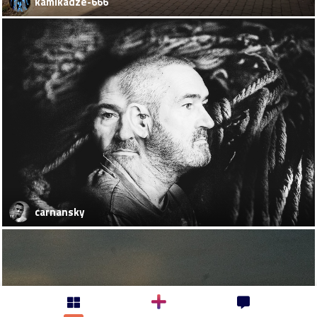
kamikadze-666
carnansky