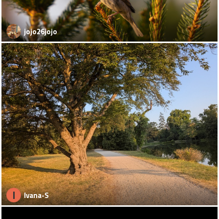
jojo26jojo
I
Ivana-S