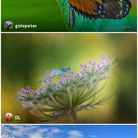
golopeter
DL