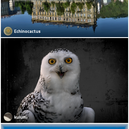
Echinocactus
kulumi