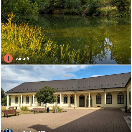
I
Ivana-S