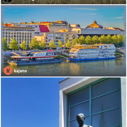
K
kajano