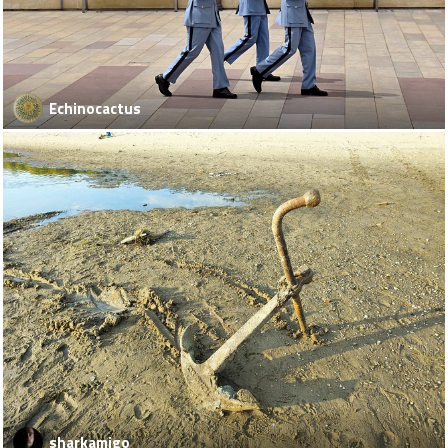
Echinocactus
sharkamigo