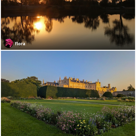
flora