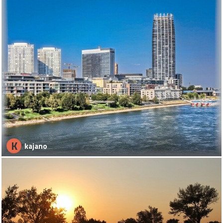
K
kajano