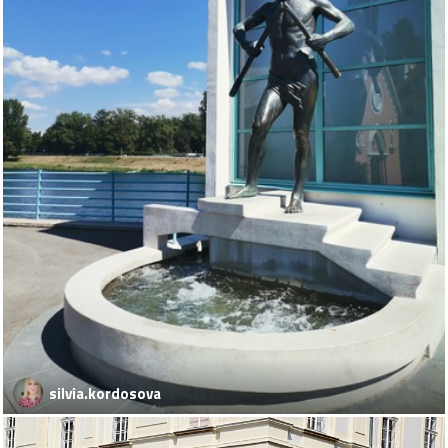
silvia.kordosova