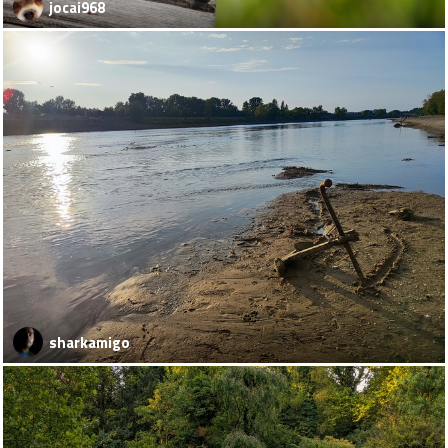
jocai968
sharkamigo