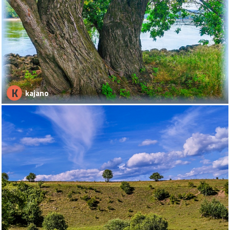
K
kajano