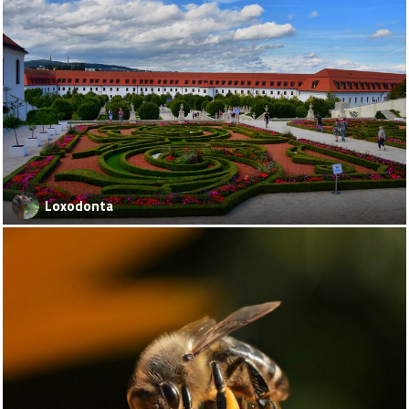
Loxodonta