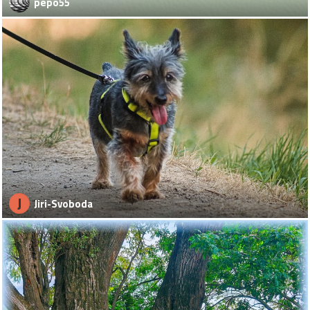
pepo55
J
Jiri-Svoboda