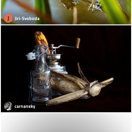
J
Jiri-Svoboda
carnansky