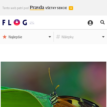
Tento web patrí pod
VŠETKY SEKCIE
Najlepšie
Nálepky