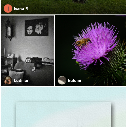
I
Ivana-S
Ludmar
kulumi