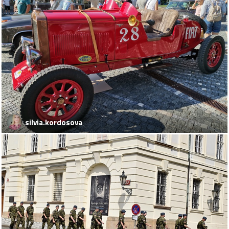
silvia.kordosova