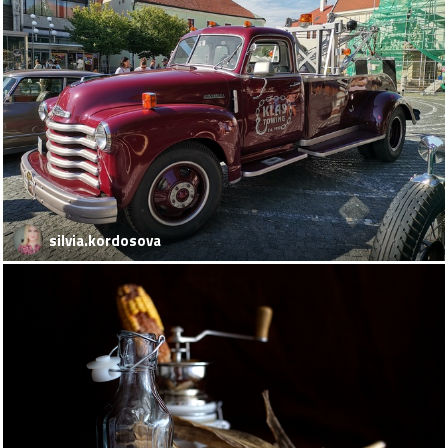
silvia.kordosova