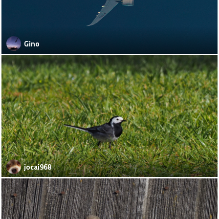
Gino
jocai968