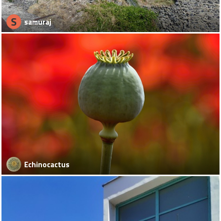
S
samuraj
Echinocactus