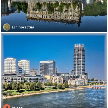
Echinocactus
K
kajano