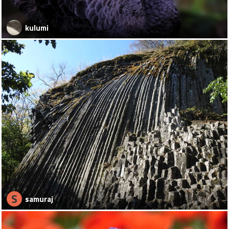
kulumi
S
samuraj