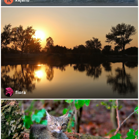
flora