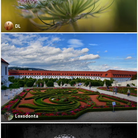
DL
Loxodonta