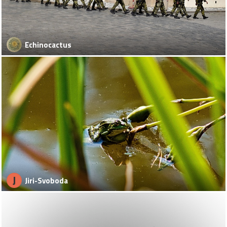
Echinocactus
J
Jiri-Svoboda