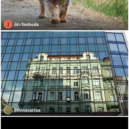
J
Jiri-Svoboda
Echinocactus