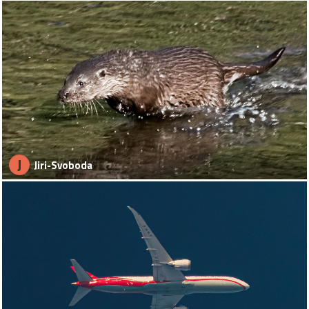
J
Jiri-Svoboda