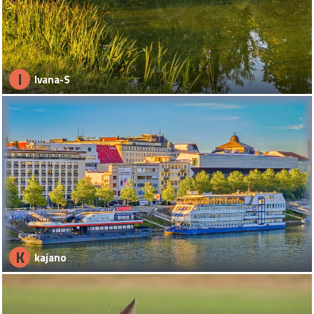
I
Ivana-S
K
kajano