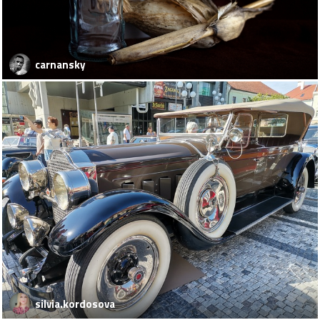
carnansky
silvia.kordosova