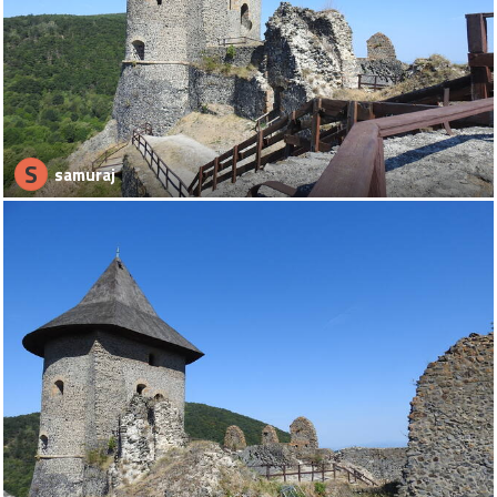
S
samuraj