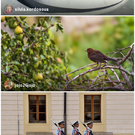
silvia.kordosova
jojo26jojo