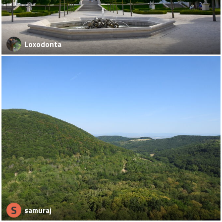
Loxodonta
S
samuraj