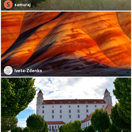
S
samuraj
Iveta-Zdenko