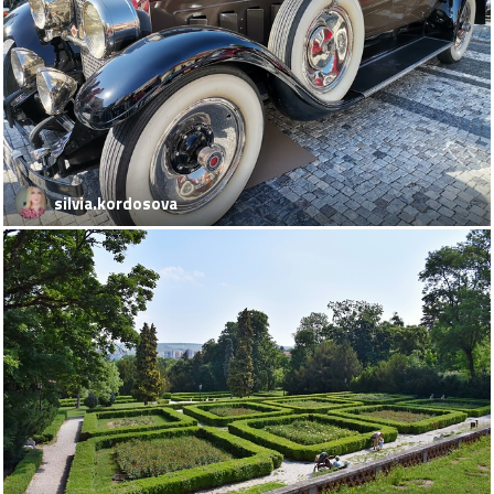
silvia.kordosova