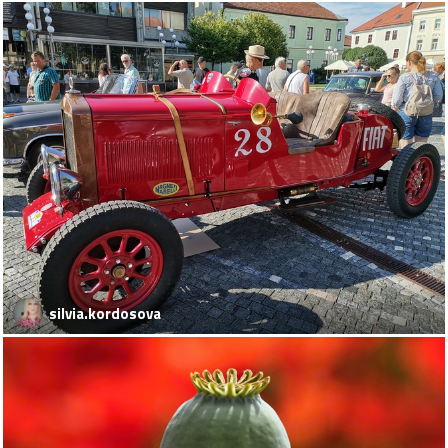
silvia.kordosova