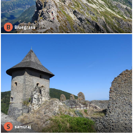
B
Bluegrass
S
samuraj