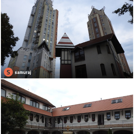
S
samuraj