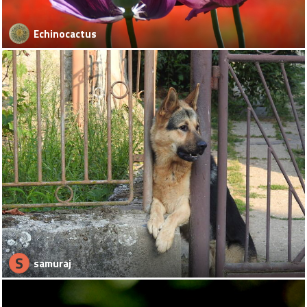
Echinocactus
S
samuraj