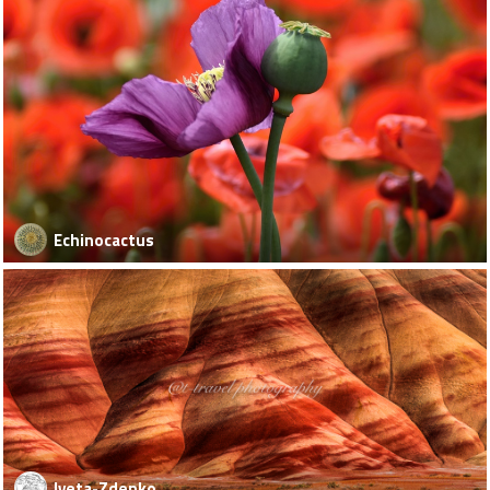
Echinocactus
Iveta-Zdenko