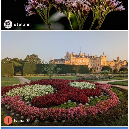
stefann
I
Ivana-S