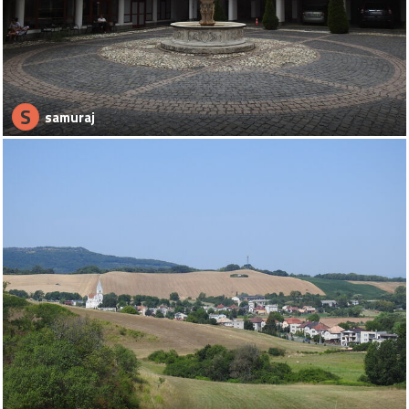
S
samuraj