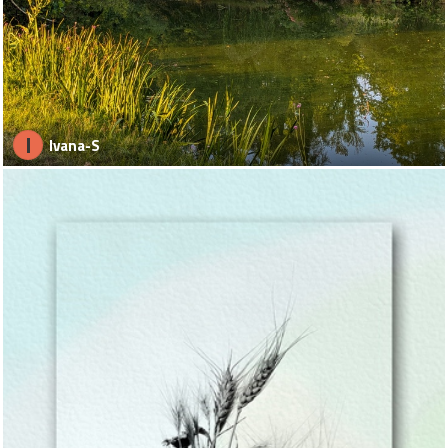
I
Ivana-S