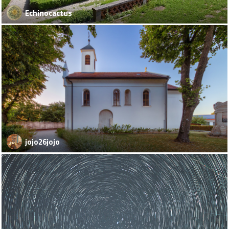
Echinocactus
jojo26jojo