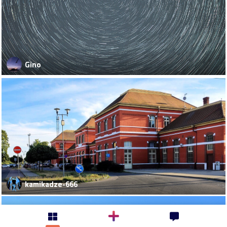
Gino
kamikadze-666