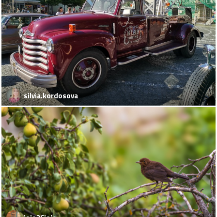
silvia.kordosova