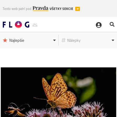
Tento web patrí pod
VŠETKY SEKCIE
Najlepšie
Nálepky