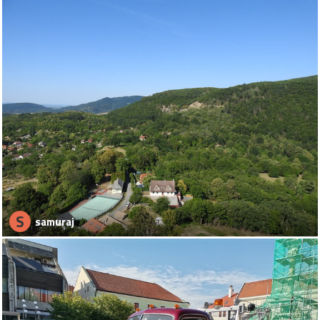
S
samuraj