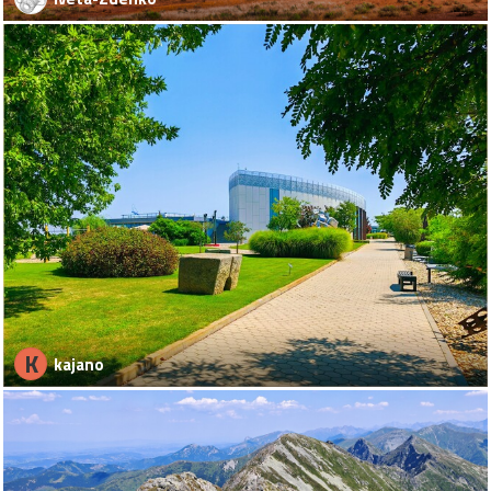
K
kajano