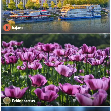
K
kajano
Echinocactus