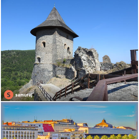
S
samuraj