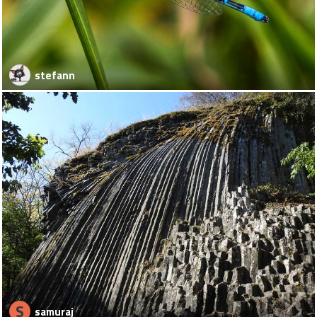
stefann
S
samuraj