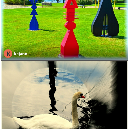
K
kajano