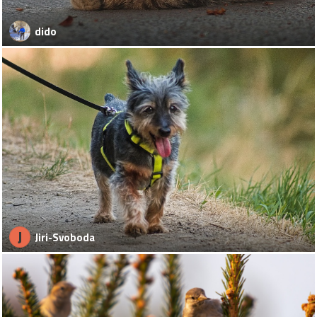
dido
J
Jiri-Svoboda