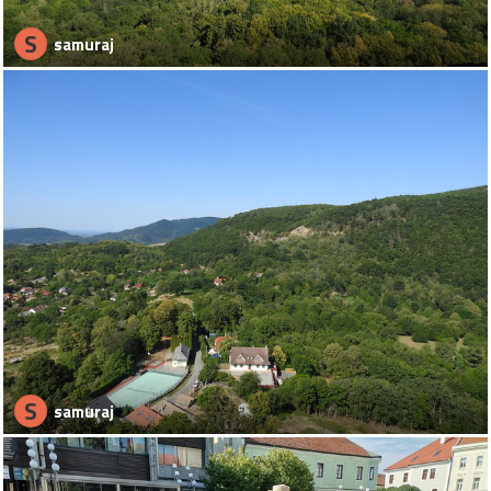
S
samuraj
S
samuraj