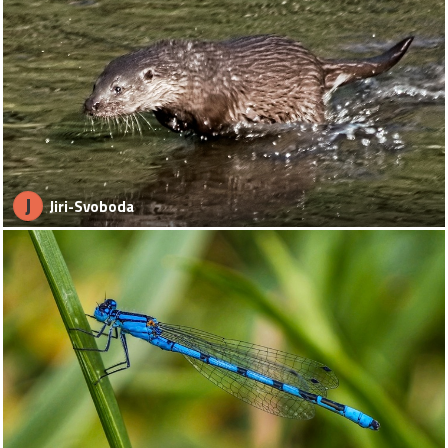
J
Jiri-Svoboda