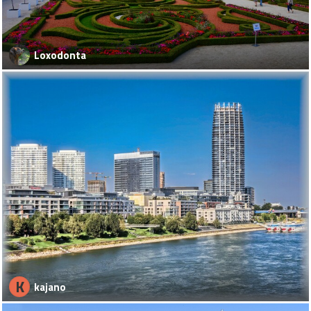
Loxodonta
K
kajano