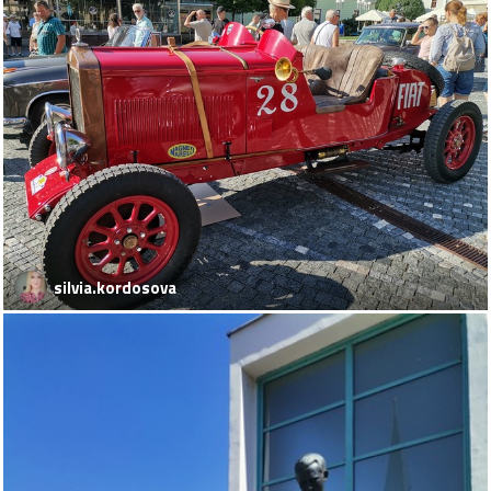
silvia.kordosova