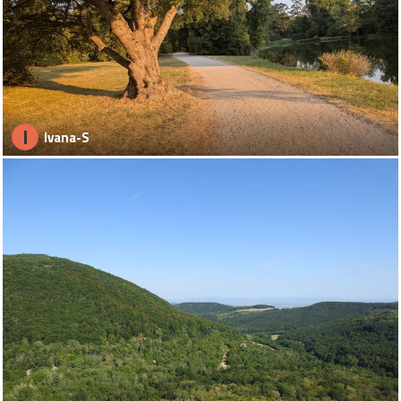
I
Ivana-S