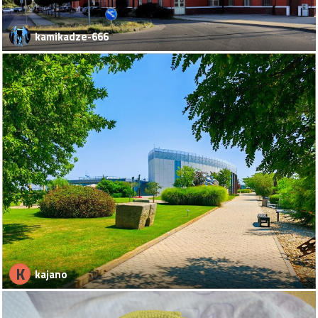
kamikadze-666
K
kajano