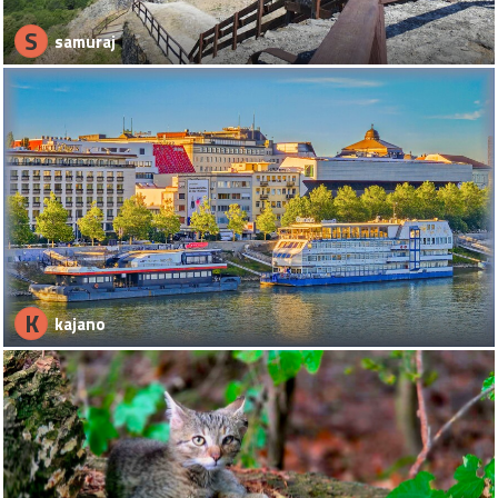
S
samuraj
K
kajano