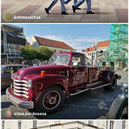
Echinocactus
silvia.kordosova