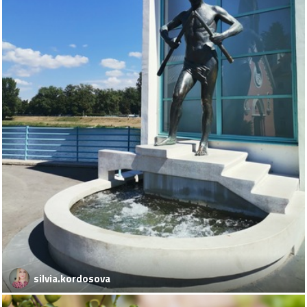
silvia.kordosova