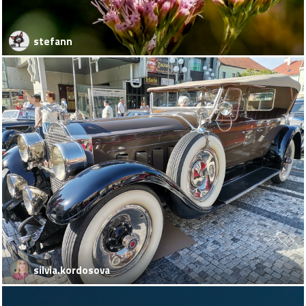
stefann
silvia.kordosova