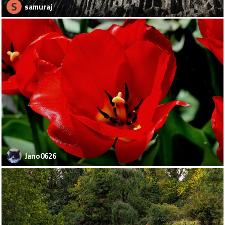
S
samuraj
Jano0626