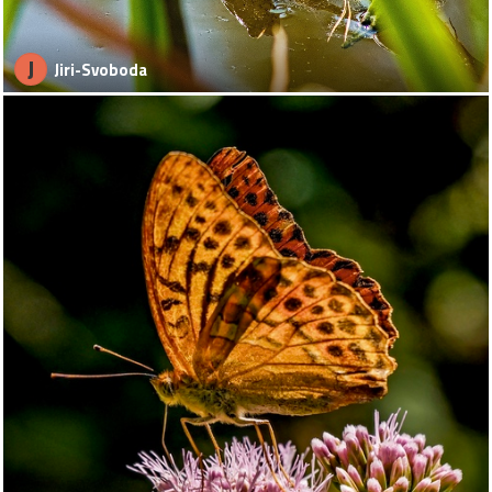
J
Jiri-Svoboda