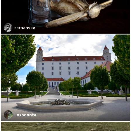
carnansky
Loxodonta