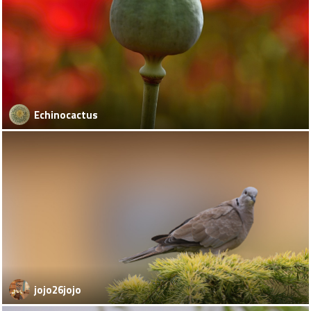
Echinocactus
jojo26jojo