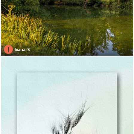
I
Ivana-S