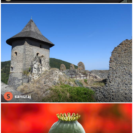
S
samuraj