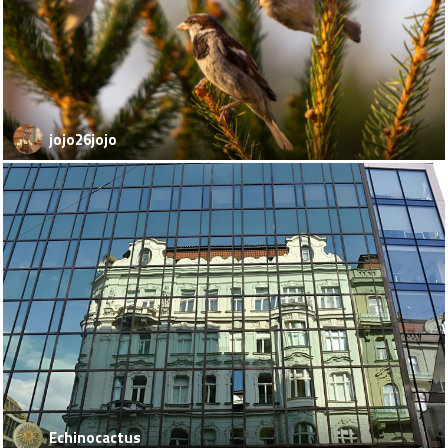
jojo26jojo
Echinocactus