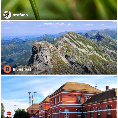
stefann
B
Bluegrass