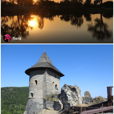
flora