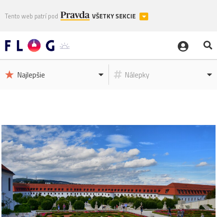
Tento web patrí pod
VŠETKY SEKCIE
Najlepšie
Nálepky