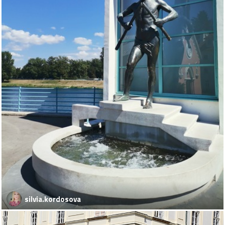
silvia.kordosova