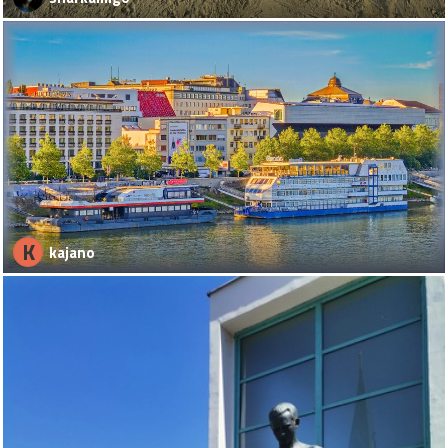
K
kajano