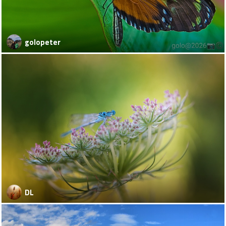
golopeter
DL