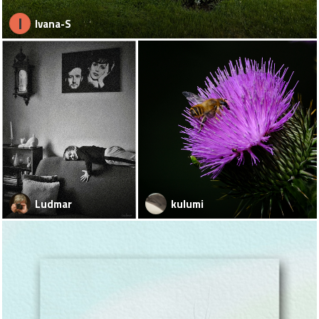
I
Ivana-S
Ludmar
kulumi