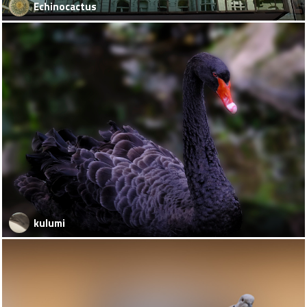
Echinocactus
kulumi