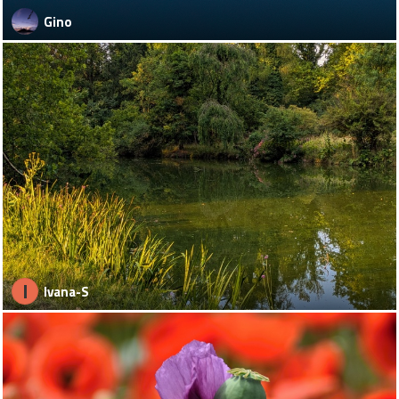
Gino
I
Ivana-S