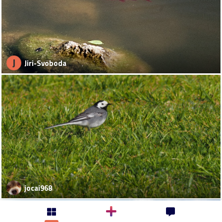
J
Jiri-Svoboda
jocai968