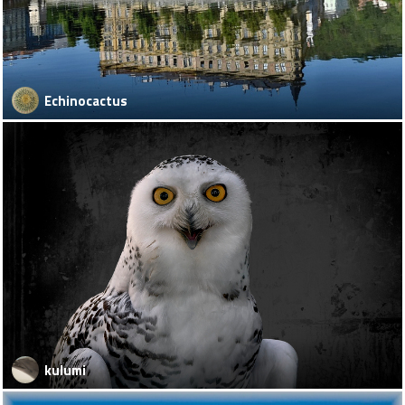
Echinocactus
kulumi