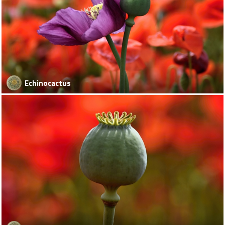
Echinocactus