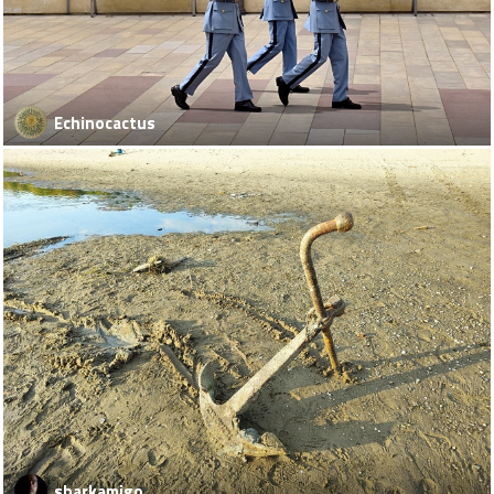
Echinocactus
sharkamigo