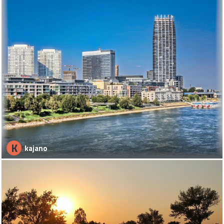
K
kajano