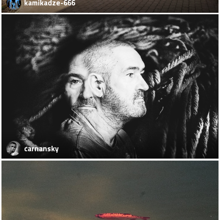
kamikadze-666
carnansky