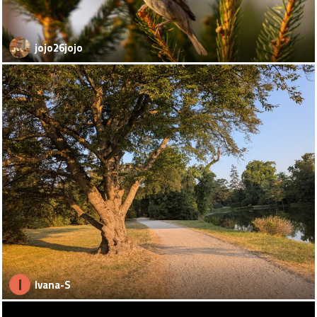
jojo26jojo
I
Ivana-S