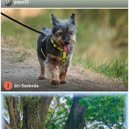
pepo55
J
Jiri-Svoboda