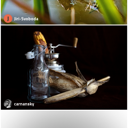
J
Jiri-Svoboda
carnansky