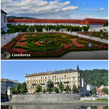
Loxodonta