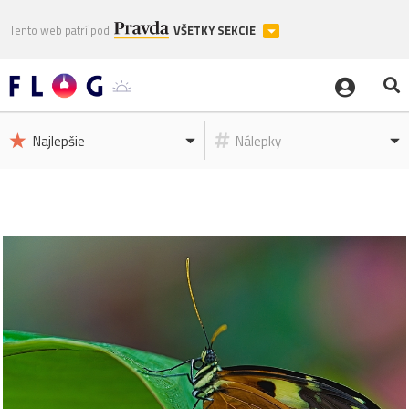
Tento web patrí pod
VŠETKY SEKCIE
Najlepšie
Nálepky