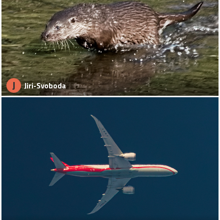
J
Jiri-Svoboda