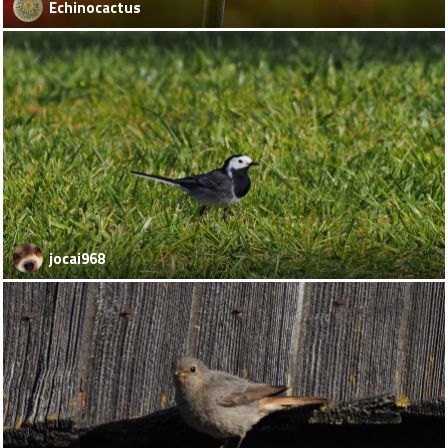
Echinocactus
jocai968