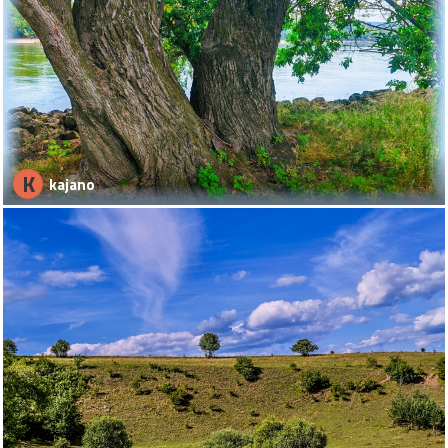
K
kajano