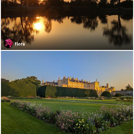
flora