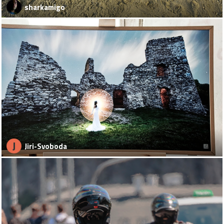
sharkamigo
J
Jiri-Svoboda