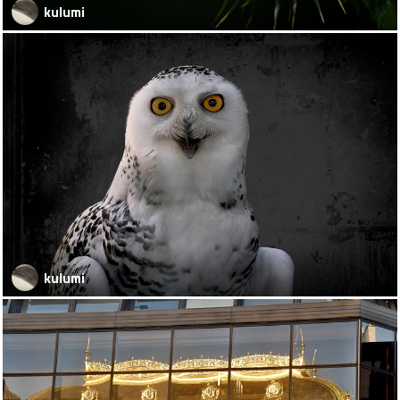
kulumi
kulumi