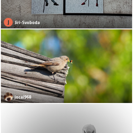
J
Jiri-Svoboda
jocai968