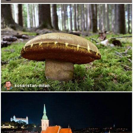
kosaristan-milan