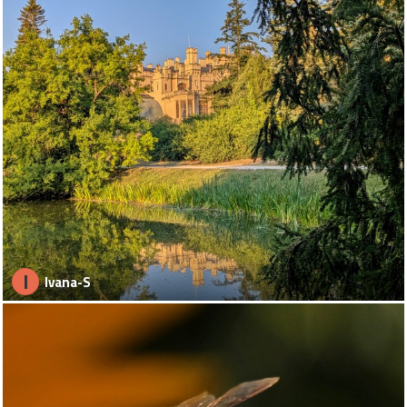
I
Ivana-S