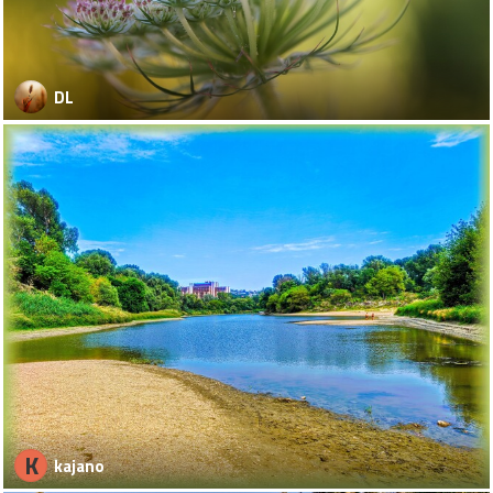
DL
K
kajano