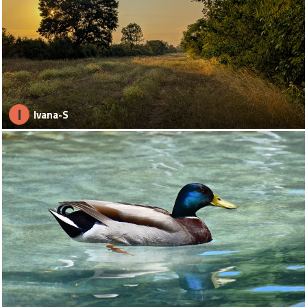
I
Ivana-S