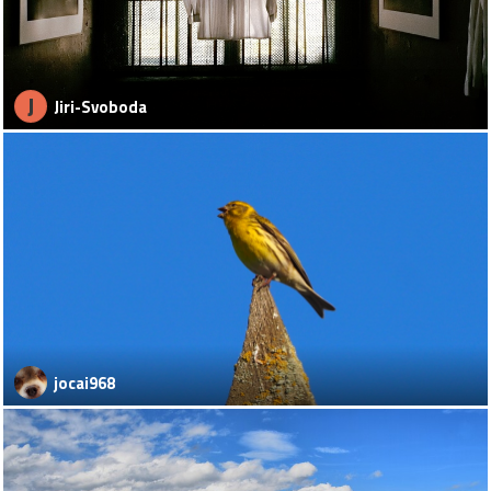
J
Jiri-Svoboda
jocai968