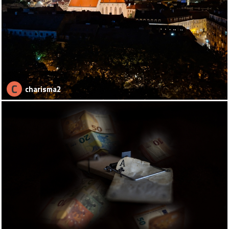
C
charisma2