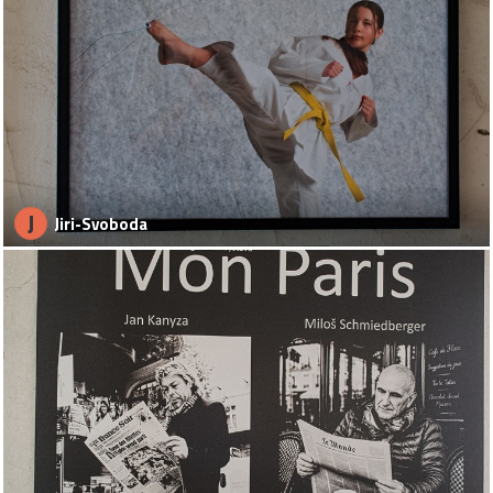
J
Jiri-Svoboda