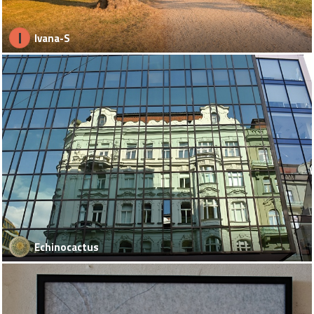
I
Ivana-S
Echinocactus