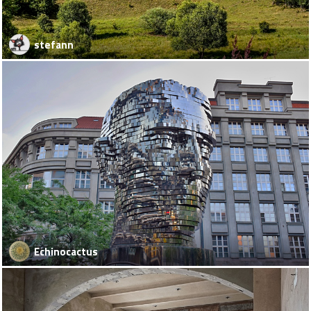
stefann
Echinocactus