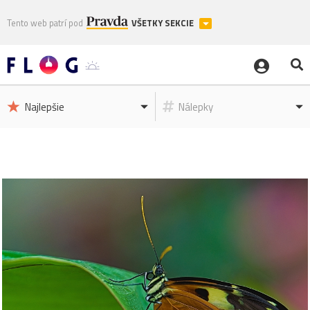
Tento web patrí pod
VŠETKY SEKCIE
Najlepšie
Nálepky