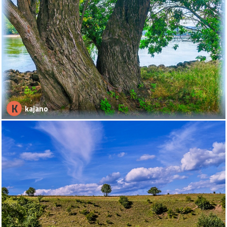
K
kajano