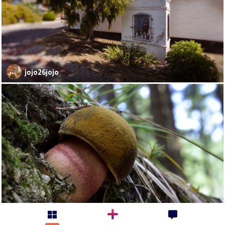
jojo26jojo
kosaristan-milan