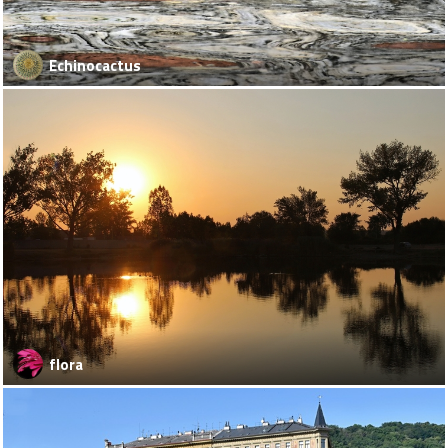
Echinocactus
flora