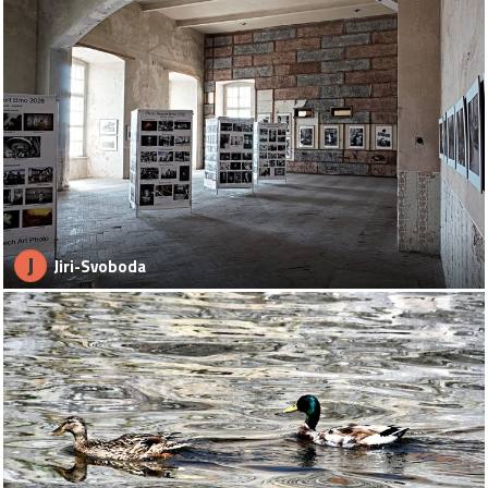
J
Jiri-Svoboda