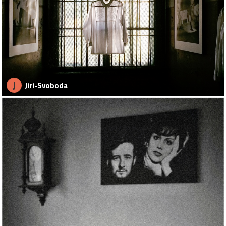
J
Jiri-Svoboda