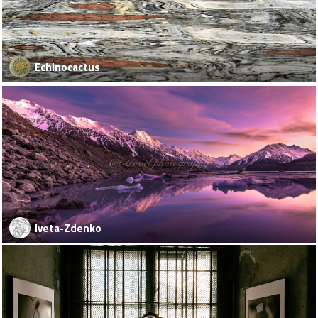
Echinocactus
Iveta-Zdenko