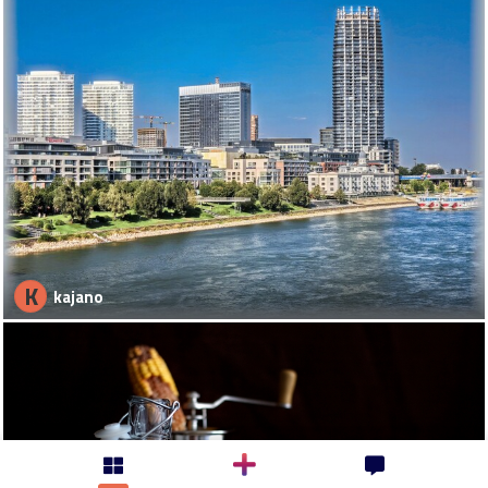
K
kajano