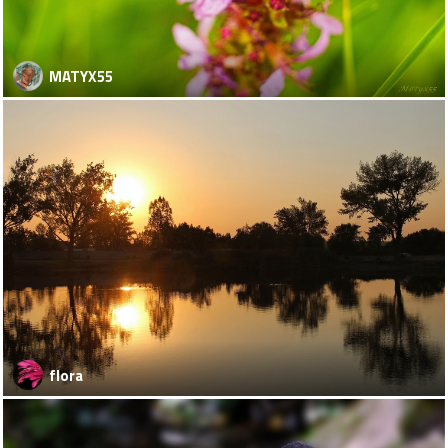
MATYX55
flora