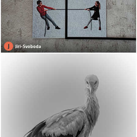
J
Jiri-Svoboda