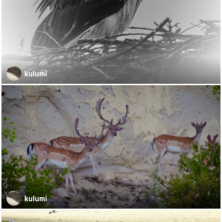
kulumi
kulumi