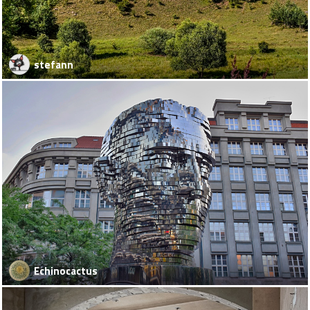
stefann
Echinocactus