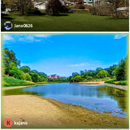
Jano0626
K
kajano