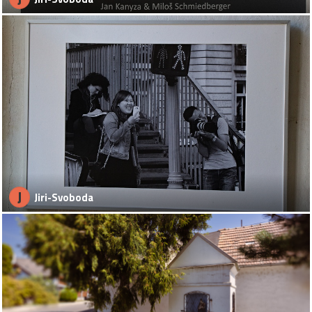
J
Jiri-Svoboda