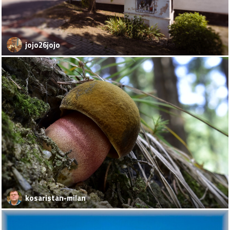
jojo26jojo
kosaristan-milan