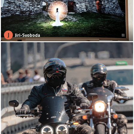
J
Jiri-Svoboda