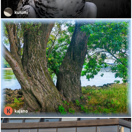
kulumi
K
kajano