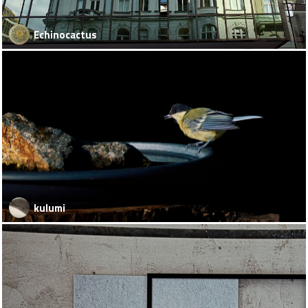
Echinocactus
kulumi