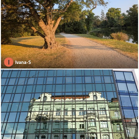
I
Ivana-S