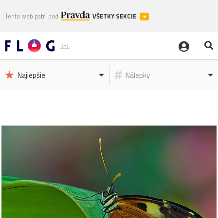
Tento web patrí pod
VŠETKY SEKCIE
Najlepšie
Nálepky