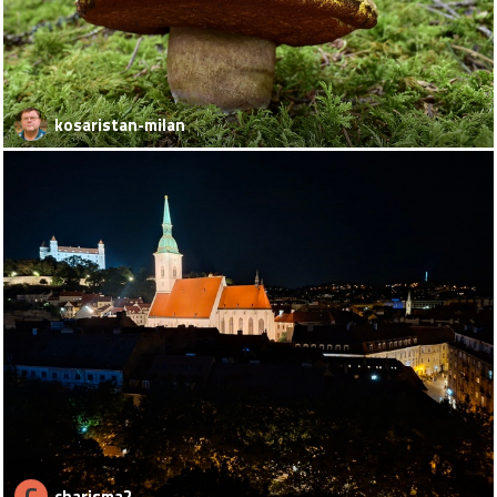
kosaristan-milan
C
charisma2