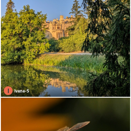
I
Ivana-S