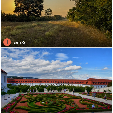
I
Ivana-S