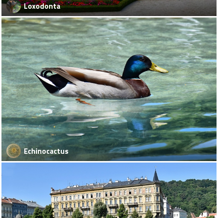
Loxodonta
Echinocactus